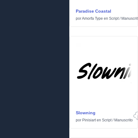
Paradise Coastal
por
Amorfa Type
en
Script
/
Manuscrit
Slowning
por
Pinisiart
en
Script
/
Manuscrito