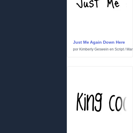
Just Me Again Down Here
por
Kimberly Geswein
en
Script
/
Man