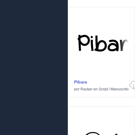
Pibara
por
Rautan
en
Script
/
Manuscrito