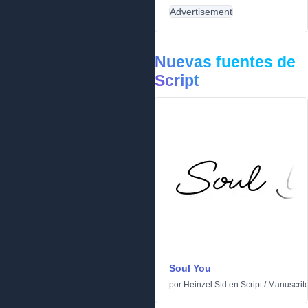
Advertisement
Nuevas fuentes de
Script
Soul You
por
Heinzel Std
en
Script
/
Manuscrit