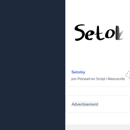
Setoby
por
Pinisiart
en
Script
/
Manuscrito
Advertisement