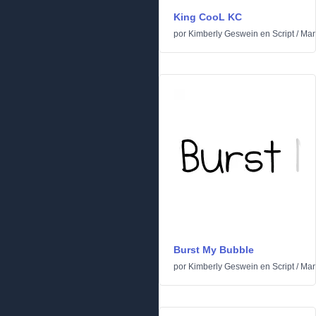
King CooL KC
por
Kimberly Geswein
en
Script
/
Man
Burst My Bubble
por
Kimberly Geswein
en
Script
/
Man