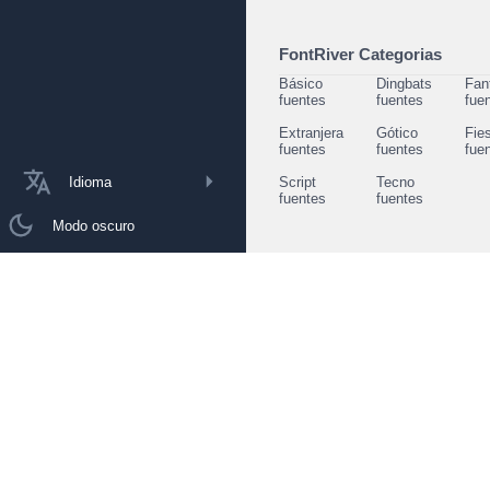
FontRiver Categorias
Básico
Dingbats
Fan
fuentes
fuentes
fue
Extranjera
Gótico
Fie
fuentes
fuentes
fue
Idioma
Script
Tecno
fuentes
fuentes
Modo oscuro