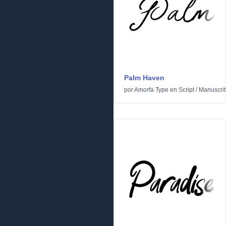
Palm Haven
por
Amorfa Type
en
Script
/
Manuscrit