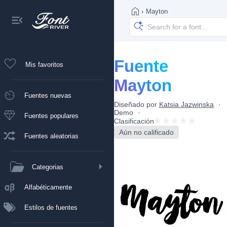
›
Mayton
Fuente
Mis favoritos
Mayton
Fuentes nuevas
Diseñado por
Katsia Jazwinska
Demo
Fuentes populares
Clasificación
Aún no calificado
Fuentes aleatorias
Categorias
Alfabéticamente
Estilos de fuentes