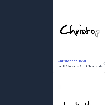
Christopher Hand
por
El Stinger
en
Script
/
Manuscrito