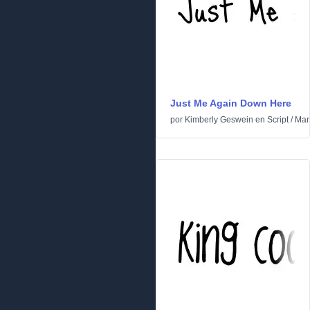
Just Me Again Down Here
por
Kimberly Geswein
en
Script
/
Man