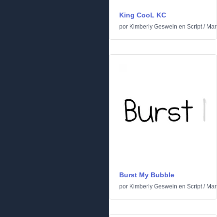
King CooL KC
por
Kimberly Geswein
en
Script
/
Man
Burst My Bubble
por
Kimberly Geswein
en
Script
/
Man