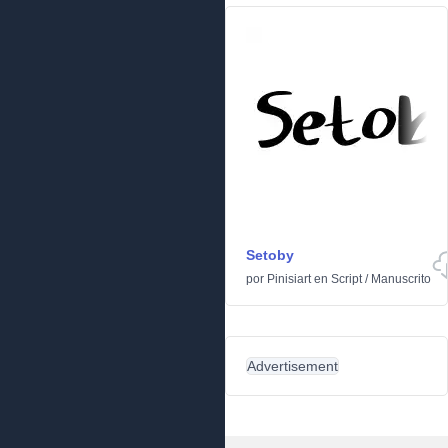
Setoby
por
Pinisiart
en
Script
/
Manuscrito
Advertisement