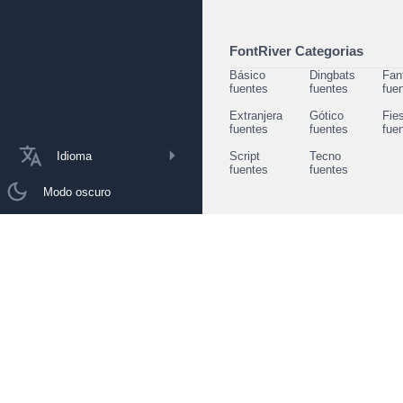
FontRiver Categorias
Básico
Dingbats
Fan
fuentes
fuentes
fue
Extranjera
Gótico
Fie
fuentes
fuentes
fue
Idioma
Script
Tecno
fuentes
fuentes
Modo oscuro