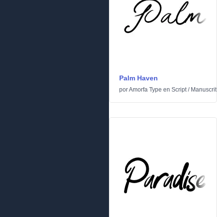
Palm Haven
por
Amorfa Type
en
Script
/
Manuscrit