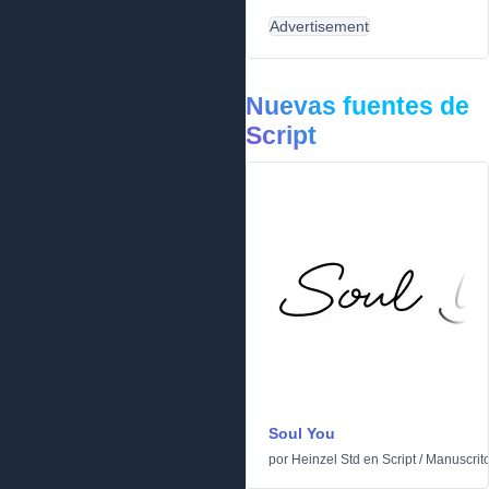
Advertisement
Nuevas fuentes de
Script
Soul You
por
Heinzel Std
en
Script
/
Manuscrit