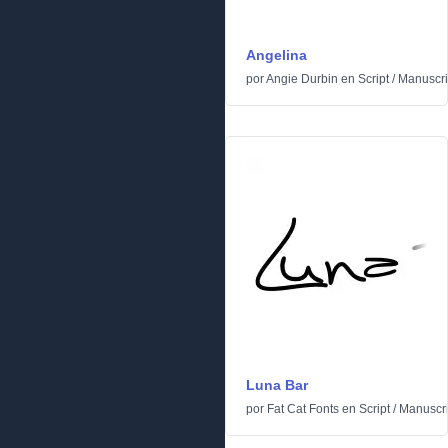
Angelina
por
Angie Durbin
en
Script
/
Manuscri
Luna Bar
por
Fat Cat Fonts
en
Script
/
Manuscri