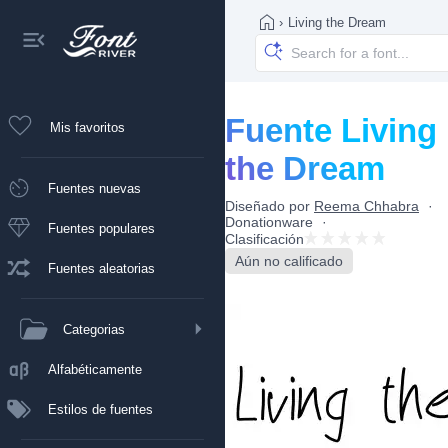
›
Living the Dream
Fuente Living
Mis favoritos
the Dream
Fuentes nuevas
Diseñado por
Reema Chhabra
Donationware
Fuentes populares
Clasificación
Aún no calificado
Fuentes aleatorias
Categorias
Alfabéticamente
Estilos de fuentes