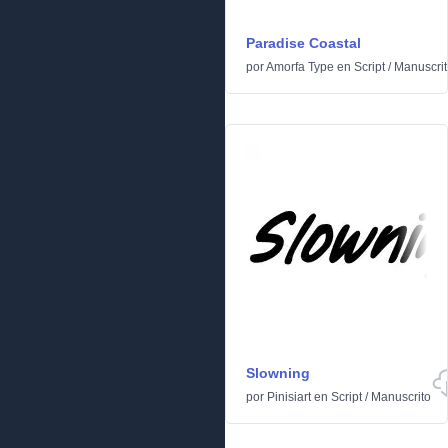
Paradise Coastal
por
Amorfa Type
en
Script
/
Manuscrit
Slowning
por
Pinisiart
en
Script
/
Manuscrito