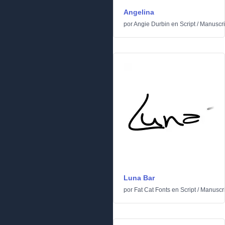
Angelina
por
Angie Durbin
en
Script
/
Manuscri
Luna Bar
por
Fat Cat Fonts
en
Script
/
Manuscri