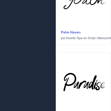
Palm Haven
por
Amorfa Type
en
Script
/
Manuscrit