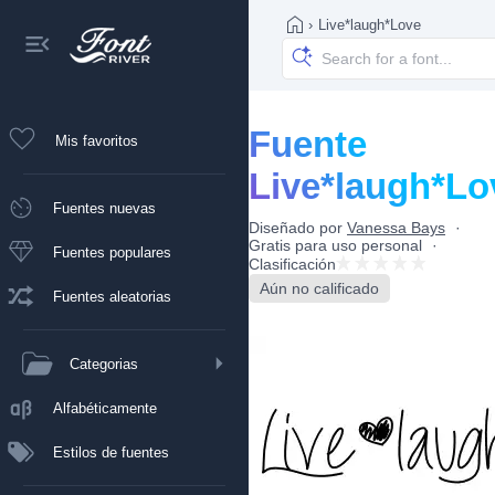
›
Live*laugh*Love
Fuente
Mis favoritos
Live*laugh*Lo
Fuentes nuevas
Diseñado por
Vanessa Bays
Gratis para uso personal
Fuentes populares
Clasificación
Aún no calificado
Fuentes aleatorias
Categorias
Alfabéticamente
Estilos de fuentes