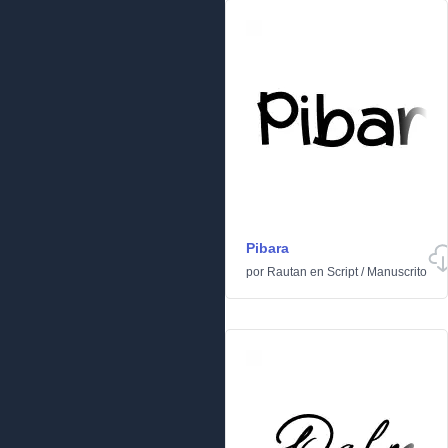
Pibara
por
Rautan
en
Script
/
Manuscrito