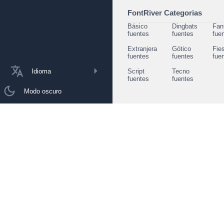
FontRiver Categorias
Básico
Dingbats
Fan
fuentes
fuentes
fue
Extranjera
Gótico
Fie
fuentes
fuentes
fue
Idioma
Script
Tecno
fuentes
fuentes
Modo oscuro