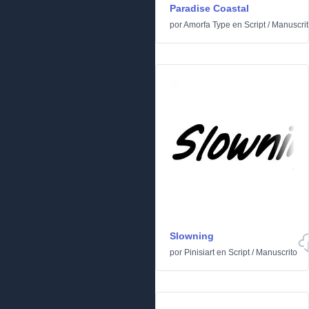
Paradise Coastal
por
Amorfa Type
en
Script
/
Manuscrit
Slowning
por
Pinisiart
en
Script
/
Manuscrito