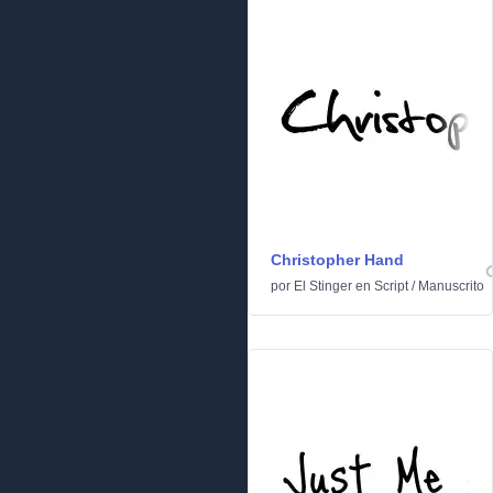
Christopher Hand
por
El Stinger
en
Script
/
Manuscrito