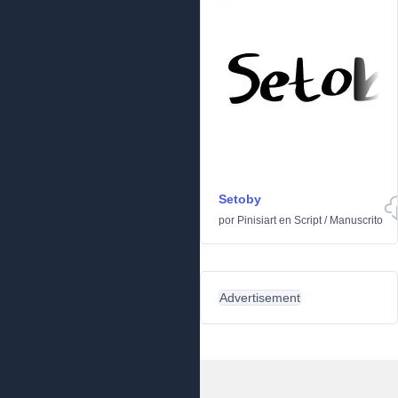
Setoby
por
Pinisiart
en
Script
/
Manuscrito
Advertisement