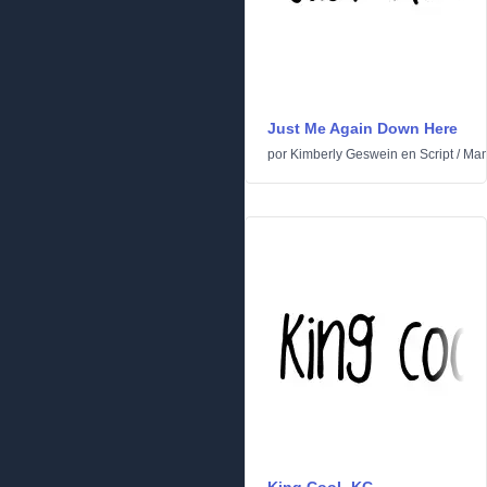
Just Me Again Down Here
por
Kimberly Geswein
en
Script
/
Man