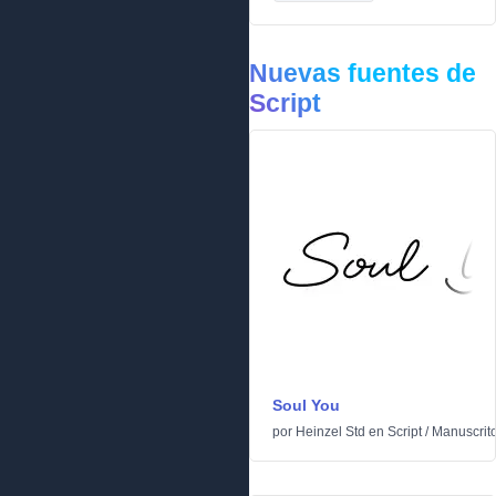
Nuevas fuentes de
Script
Soul You
por
Heinzel Std
en
Script
/
Manuscrit