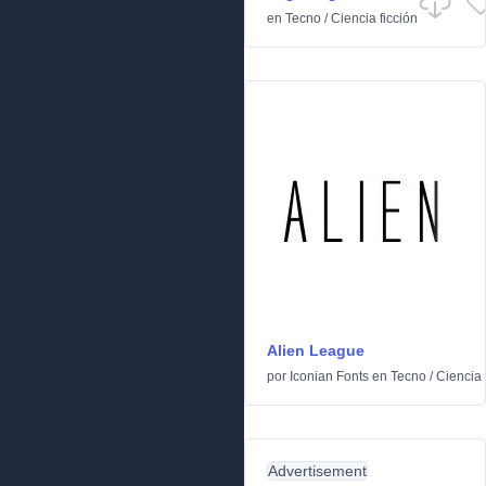
en
Tecno
/
Ciencia ficción
Alien League
por
Iconian Fonts
en
Tecno
/
Ciencia 
Advertisement