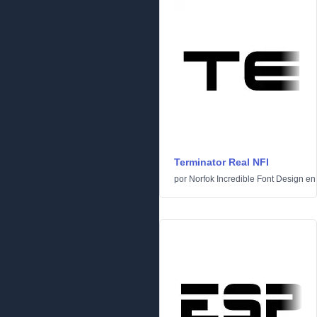
Terminator Real NFI
por
Norfok Incredible Font Design
e