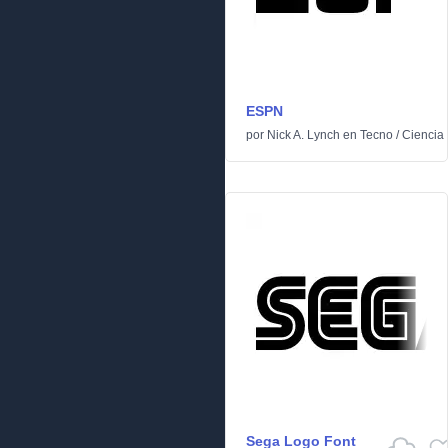
ESPN
por
Nick A. Lynch
en
Tecno
/
Ciencia 
Sega Logo Font