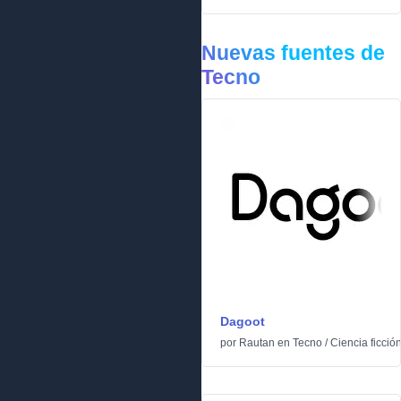
Nuevas fuentes de
Tecno
Dagoot
por
Rautan
en
Tecno
/
Ciencia ficció