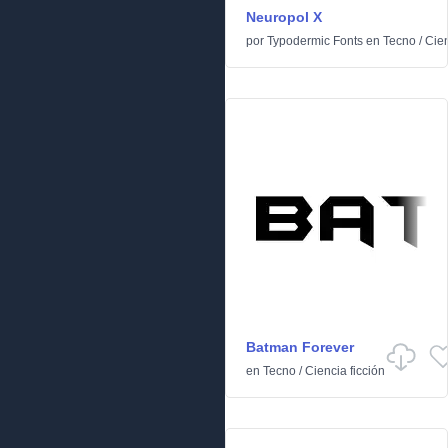
Neuropol X
por
Typodermic Fonts
en
Tecno
/
Cien
Batman Forever
en
Tecno
/
Ciencia ficción