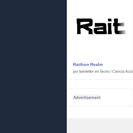
Raithon Realm
por
twinletter
en
Tecno
/
Ciencia ficci
Advertisement