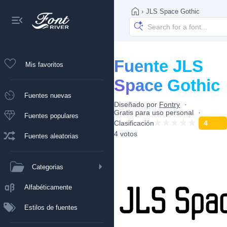
›
JLS Space Gothic
Fuente JLS
Mis favoritos
Space Gothic
Fuentes nuevas
Diseñado por
Fontry
Gratis para uso personal
Fuentes populares
Clasificación
4
4 votos
Fuentes aleatorias
Categorias
Alfabéticamente
Estilos de fuentes