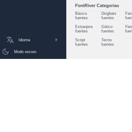
FontRiver Categorias
Básico
Dingbats
Fan
fuentes
fuentes
fue
Extranjera
Gótico
Fie
fuentes
fuentes
fue
Idioma
Script
Tecno
fuentes
fuentes
Modo oscuro