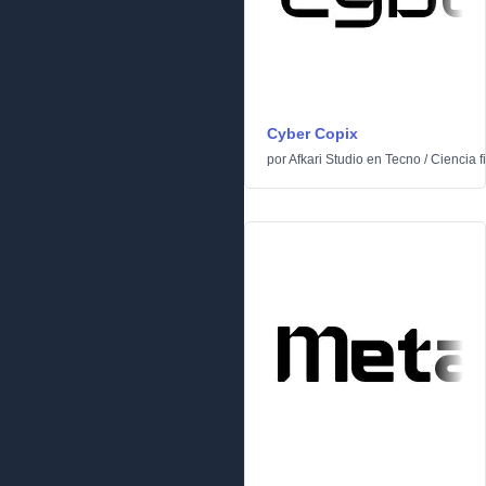
Cyber Copix
por
Afkari Studio
en
Tecno
/
Ciencia f