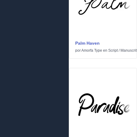
Palm Haven
por
Amorfa Type
en
Script
/
Manuscrit