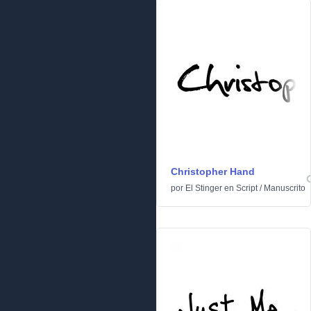
Christopher Hand
por
El Stinger
en
Script
/
Manuscrito