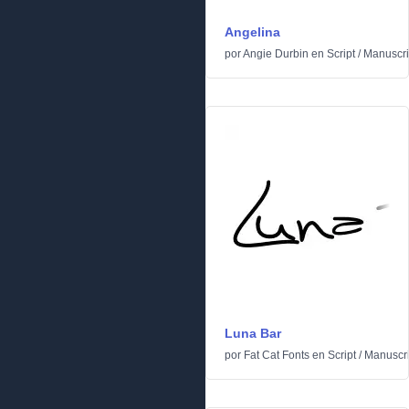
Angelina
por
Angie Durbin
en
Script
/
Manuscri
Luna Bar
por
Fat Cat Fonts
en
Script
/
Manuscri