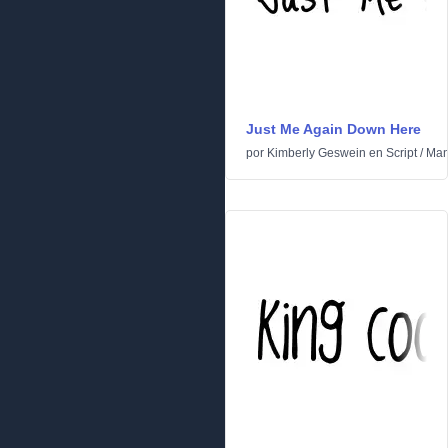
Just Me Again Down Here
por
Kimberly Geswein
en
Script
/
Man