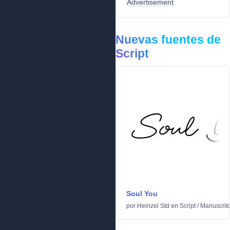
Advertisement
Nuevas fuentes de
Script
Soul You
por
Heinzel Std
en
Script
/
Manuscrit