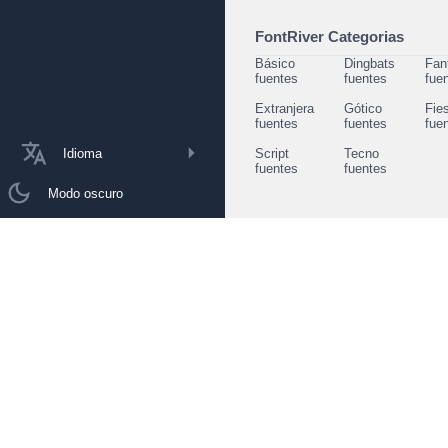
FontRiver Categorias
Básico
Dingbats
Fan
fuentes
fuentes
fue
Extranjera
Gótico
Fie
fuentes
fuentes
fue
Idioma
Script
Tecno
fuentes
fuentes
Modo oscuro