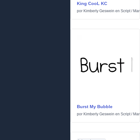
King CooL KC
por
Kimberly Geswein
en
Script
/
Man
Burst My Bubble
por
Kimberly Geswein
en
Script
/
Man