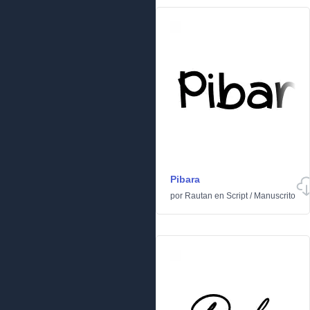
Pibara
por
Rautan
en
Script
/
Manuscrito