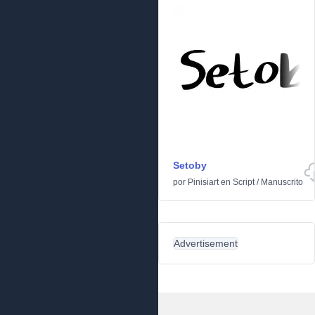
Setoby
por
Pinisiart
en
Script
/
Manuscrito
Advertisement