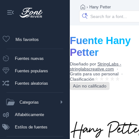
›
Hany Petter
Fuente Hany
Mis favoritos
Petter
Fuentes nuevas
Diseñado por
StringLabs -
stringlabscreative.com
Fuentes populares
Gratis para uso personal
Clasificación
Fuentes aleatorias
Aún no calificado
Categorias
Alfabéticamente
Estilos de fuentes