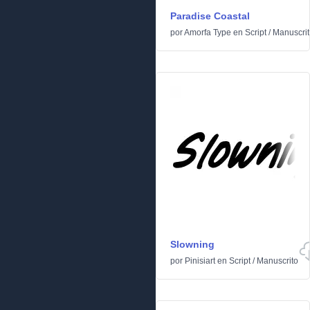
Paradise Coastal
por
Amorfa Type
en
Script
/
Manuscrit
Slowning
por
Pinisiart
en
Script
/
Manuscrito