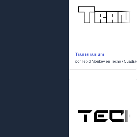
Transuranium
por
Tepid Monkey
en
Tecno
/
Cuadra