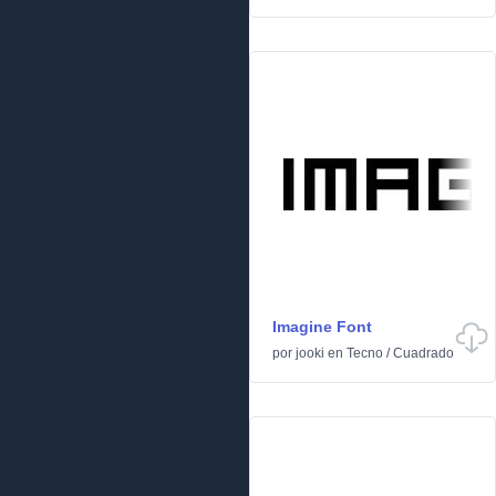
Imagine Font
por
jooki
en
Tecno
/
Cuadrado