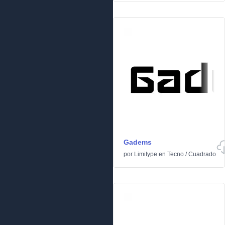
Gadems
por
Limitype
en
Tecno
/
Cuadrado