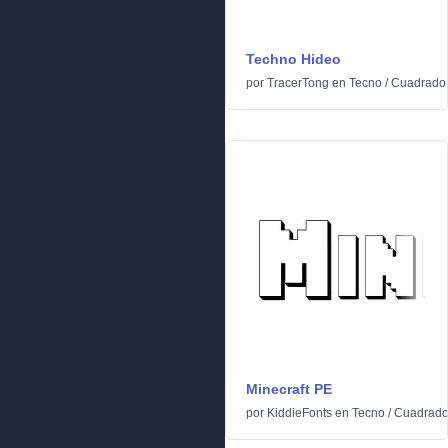
Techno Hideo
por
TracerTong
en
Tecno
/
Cuadrado
Minecraft PE
por
KiddieFonts
en
Tecno
/
Cuadrad