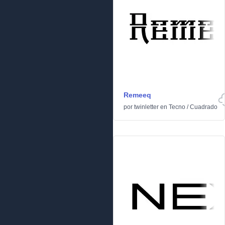
Remeeq
por
twinletter
en
Tecno
/
Cuadrado