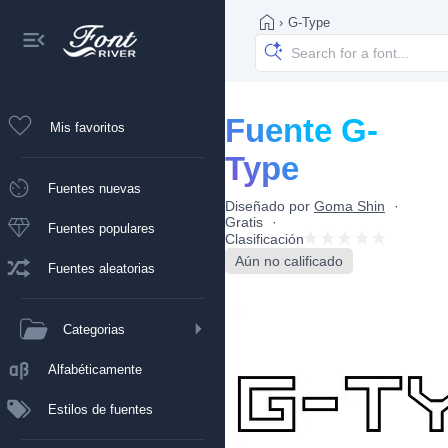
›
G-Type
Fuente G-
Mis favoritos
Type
Fuentes nuevas
Diseñado por
Goma Shin
Gratis
Fuentes populares
Clasificación
Aún no calificado
Fuentes aleatorias
Categorias
Alfabéticamente
Estilos de fuentes