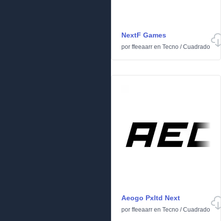
NextF Games
por
ffeeaarr
en
Tecno
/
Cuadrado
Aeogo Pxltd Next
por
ffeeaarr
en
Tecno
/
Cuadrado