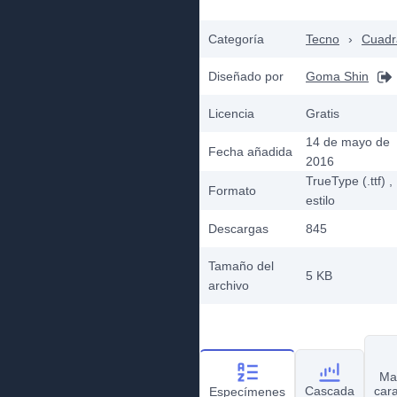
Categoría
Tecno
›
Cuadr
Diseñado por
Goma Shin
Licencia
Gratis
14 de mayo de
Fecha añadida
2016
TrueType (.ttf)
,
Formato
estilo
Descargas
845
Tamaño del
5 KB
archivo
Ma
Cascada
car
Especímenes