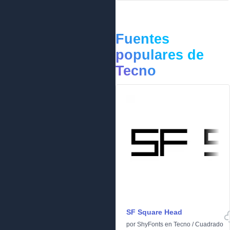
Fuentes
populares de
Tecno
SF Square Head
por
ShyFonts
en
Tecno
/
Cuadrado