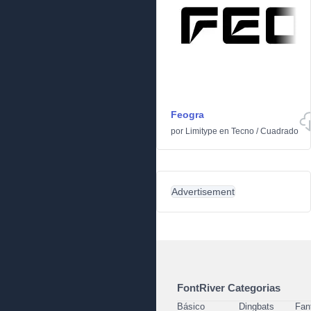
Feogra
por
Limitype
en
Tecno
/
Cuadrado
Advertisement
FontRiver Categorias
Básico
Dingbats
Fan