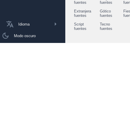
fuentes
fuentes
fue
Extranjera
Gótico
Fie
fuentes
fuentes
fue
Idioma
Script
Tecno
fuentes
fuentes
Modo oscuro