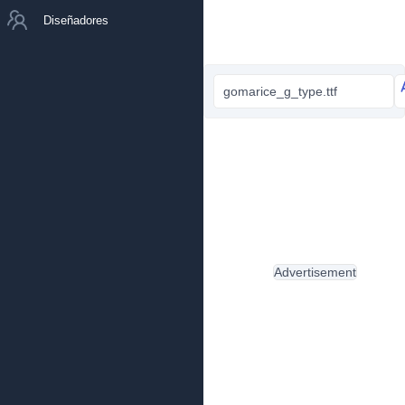
Diseñadores
gomarice_g_type.ttf
Advertisement