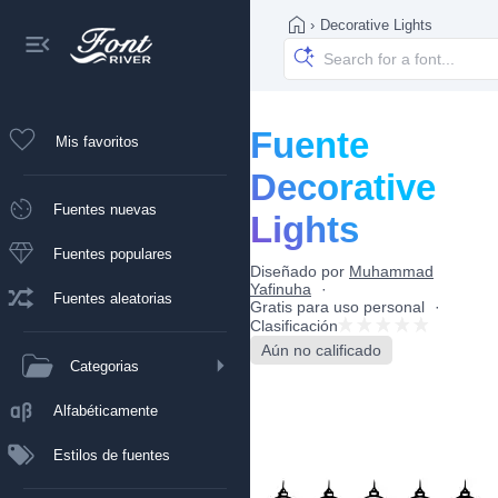
›
Decorative Lights
Fuente
Mis favoritos
Decorative
Fuentes nuevas
Lights
Fuentes populares
Diseñado por
Muhammad
Yafinuha
Fuentes aleatorias
Gratis para uso personal
Clasificación
Aún no calificado
Categorias
Alfabéticamente
Estilos de fuentes