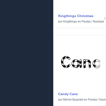
Kingthings Christmas
por
Kingthings
en
Fiestas
/
Navidad
Candy Cane
por
Michel Bujardet
en
Fiestas
/
Navi