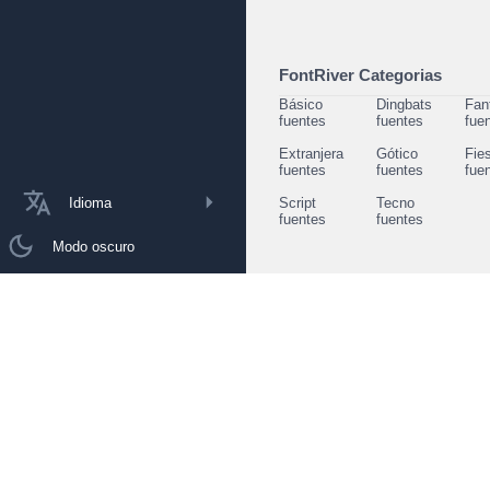
FontRiver Categorias
Básico
Dingbats
Fan
fuentes
fuentes
fue
Extranjera
Gótico
Fie
fuentes
fuentes
fue
Idioma
Script
Tecno
fuentes
fuentes
Modo oscuro