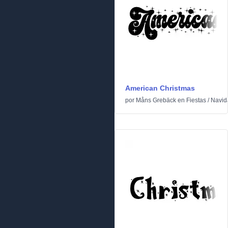
American Christmas
por
Måns Grebäck
en
Fiestas
/
Navid