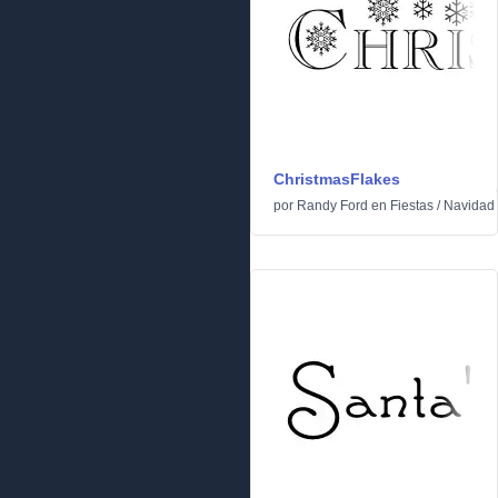
ChristmasFlakes
por
Randy Ford
en
Fiestas
/
Navidad