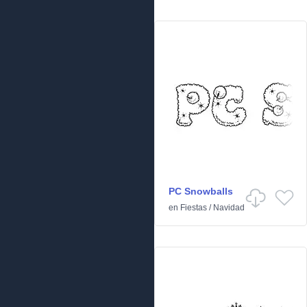
PC Snowballs
en
Fiestas
/
Navidad