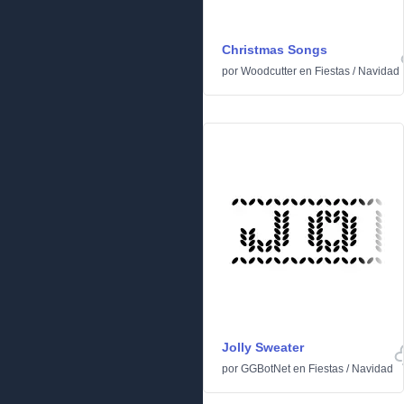
Christmas Songs
por
Woodcutter
en
Fiestas
/
Navidad
Jolly Sweater
por
GGBotNet
en
Fiestas
/
Navidad