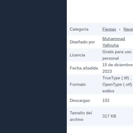
Categoría
Fiestas
›
Navi
Muhammad
Diseñado por
Yafinuha
Gratis para uso
Licencia
personal
15 de diciembre
Fecha añadida
2023
TrueType (.ttf)
,
Formato
OpenType (.otf)
estilos
Descargas
102
Tamaño del
317 KB
archivo