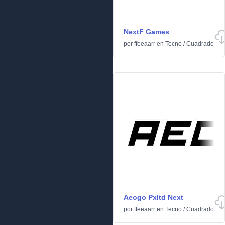
NextF Games
por
ffeeaarr
en
Tecno
/
Cuadrado
Aeogo Pxltd Next
por
ffeeaarr
en
Tecno
/
Cuadrado