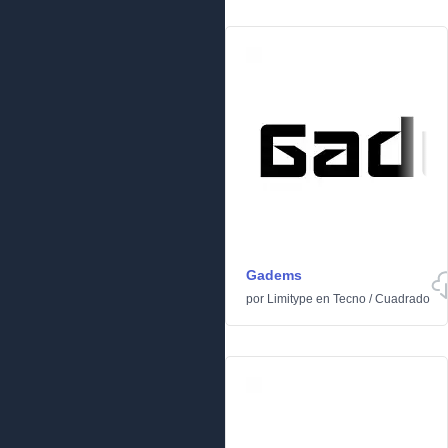
Gadems
por
Limitype
en
Tecno
/
Cuadrado