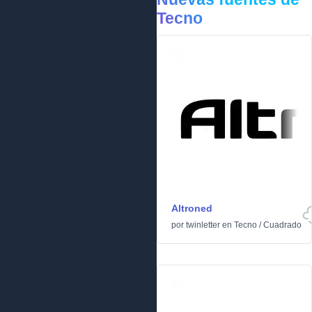
Tecno
Altroned
por
twinletter
en
Tecno
/
Cuadrado