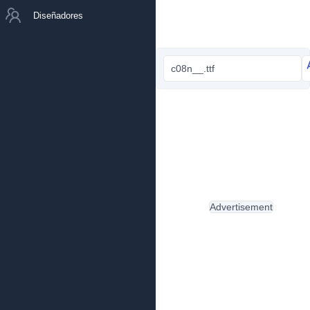
Diseñadores
c08n__.ttf
Advertisement