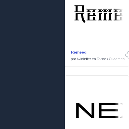
Remeeq
por
twinletter
en
Tecno
/
Cuadrado