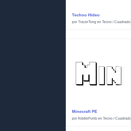
Techno Hideo
por
TracerTong
en
Tecno
/
Cuadrado
Minecraft PE
por
KiddieFonts
en
Tecno
/
Cuadrad