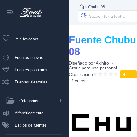
›
Chubu 08
Fuente Chubu
Mis favoritos
08
Fuentes nuevas
Diseñado por
Akihiro
Gratis para uso personal
Fuentes populares
Clasificación
4
12 votos
Fuentes aleatorias
Categorias
Alfabéticamente
Estilos de fuentes