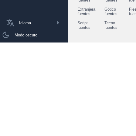
fuentes
fuentes
fue
Extranjera
Gótico
Fie
fuentes
fuentes
fue
Idioma
Script
Tecno
fuentes
fuentes
Modo oscuro