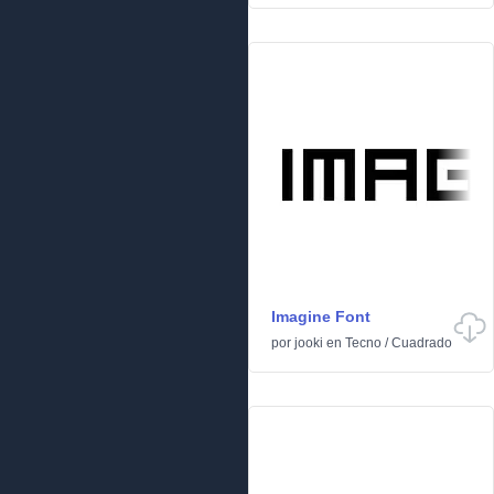
Imagine Font
por
jooki
en
Tecno
/
Cuadrado