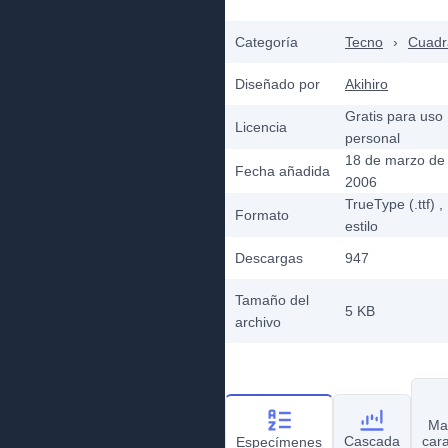
Categoría
Tecno
›
Cuadr
Diseñado por
Akihiro
Gratis para uso
Licencia
personal
18 de marzo de
Fecha añadida
2006
TrueType (.ttf)
,
Formato
estilo
Descargas
947
Tamaño del
5 KB
archivo
Ma
Cascada
car
Especímenes