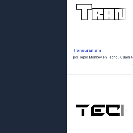
Transuranium
por
Tepid Monkey
en
Tecno
/
Cuadra