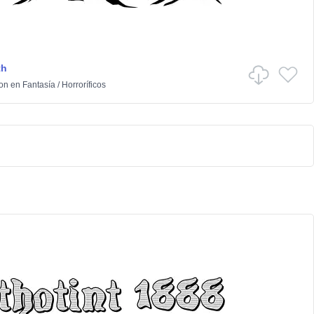
th
ton
en
Fantasía
/
Horroríficos