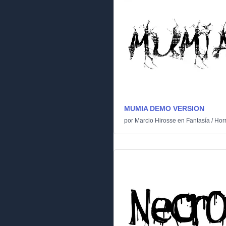
MUMIA DEMO VERSION
por
Marcio Hirosse
en
Fantasía
/
Horr