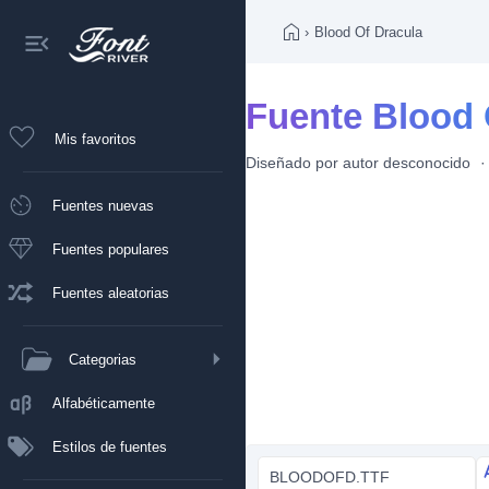
›
Blood Of Dracula
Fuente Blood 
Mis favoritos
Diseñado por
autor desconocido
Fuentes nuevas
Fuentes populares
Fuentes aleatorias
Categorias
Alfabéticamente
Estilos de fuentes
BLOODOFD.TTF