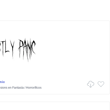
nic
isions
en
Fantasía
/
Horroríficos