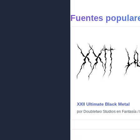
Fuentes populare
XXII Ultimate Black Metal
por
Doubletwo Studios
en
Fantasía
/