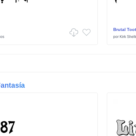
Brutal Too
cos
por
Kirk Shel
antasía