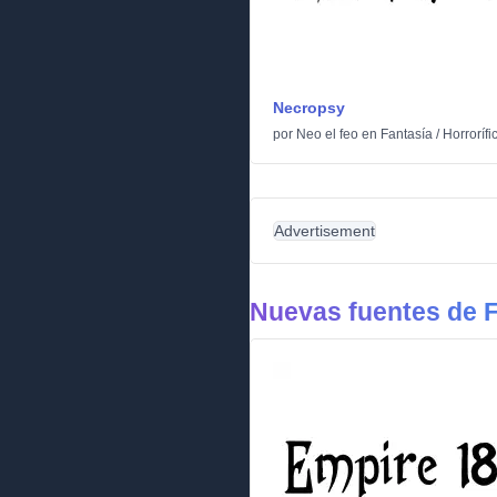
Necropsy
por
Neo el feo
en
Fantasía
/
Horrorífi
Advertisement
Nuevas fuentes de F