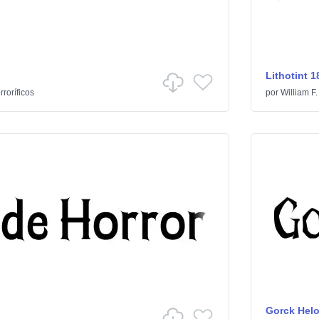
Lithotint 1
rroríficos
por
William F.
Gorck Helo