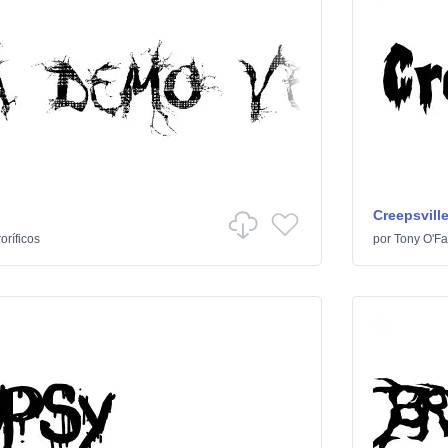
Creepsvill
oríficos
por
Tony O'Far