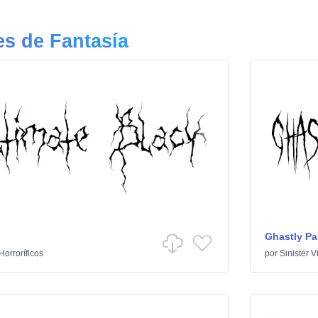
s de Fantasía
Ghastly Pa
Horroríficos
por
Sinister V