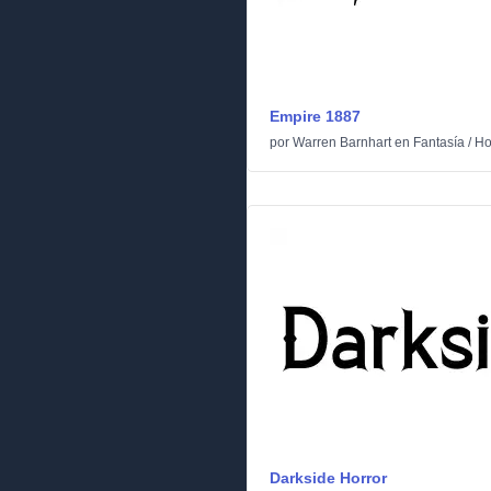
Empire 1887
por
Warren Barnhart
en
Fantasía
/
Ho
Darkside Horror