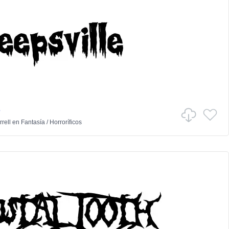
e
rell
en
Fantasía
/
Horroríficos