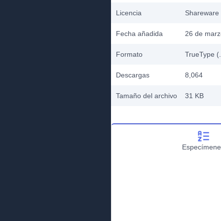
Licencia
Shareware
Fecha añadida
26 de marz
Formato
TrueType (.
Descargas
8,064
Tamaño del archivo
31 KB
Especímene