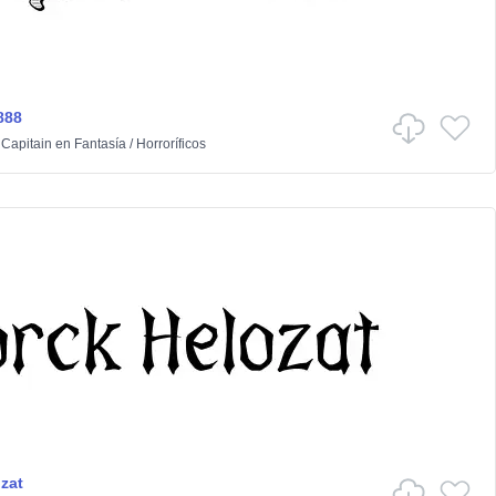
888
 Capitain
en
Fantasía
/
Horroríficos
zat