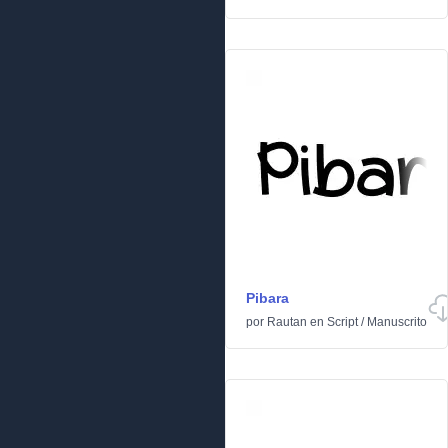
Pibara
por
Rautan
en
Script
/
Manuscrito