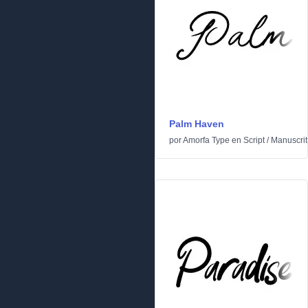
Palm Haven
por
Amorfa Type
en
Script
/
Manuscrit