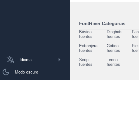
FontRiver Categorias
Básico
Dingbats
Fan
fuentes
fuentes
fue
Extranjera
Gótico
Fie
fuentes
fuentes
fue
Idioma
Script
Tecno
fuentes
fuentes
Modo oscuro