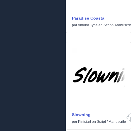
Paradise Coastal
por
Amorfa Type
en
Script
/
Manuscrit
Slowning
por
Pinisiart
en
Script
/
Manuscrito