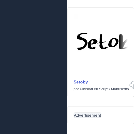
Setoby
por
Pinisiart
en
Script
/
Manuscrito
Advertisement