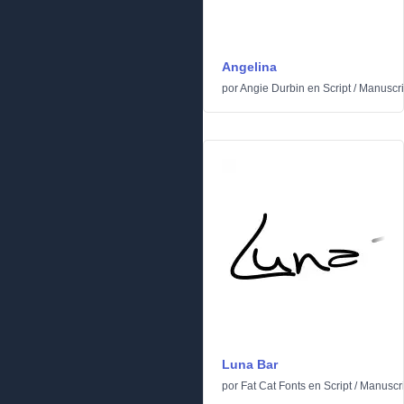
Angelina
por
Angie Durbin
en
Script
/
Manuscri
Luna Bar
por
Fat Cat Fonts
en
Script
/
Manuscri