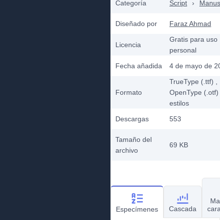
Categoría
Script
›
Manusc
Diseñado por
Faraz Ahmad
Gratis para uso
Licencia
personal
Fecha añadida
4 de mayo de 2
TrueType (.ttf)
,
Formato
OpenType (.otf)
estilos
Descargas
553
Tamaño del
69 KB
archivo
Ma
Cascada
car
Especímenes