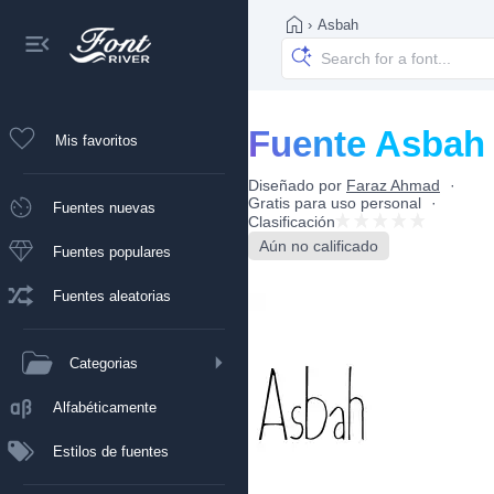
›
Asbah
Fuente Asbah
Mis favoritos
Diseñado por
Faraz Ahmad
Gratis para uso personal
Fuentes nuevas
Clasificación
Aún no calificado
Fuentes populares
Fuentes aleatorias
Categorias
Alfabéticamente
Estilos de fuentes