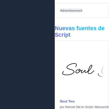
Advertisement
Nuevas fuentes de
Script
Soul You
por
Heinzel Std
en
Script
/
Manuscrit