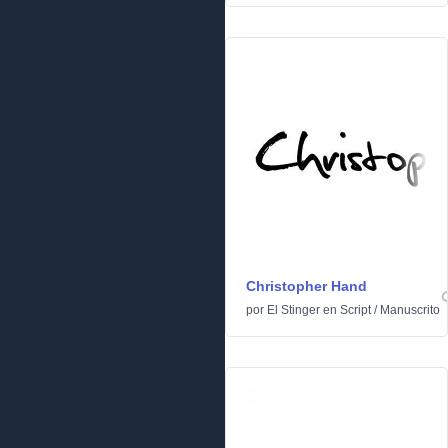
Christopher Hand
por
El Stinger
en
Script
/
Manuscrito