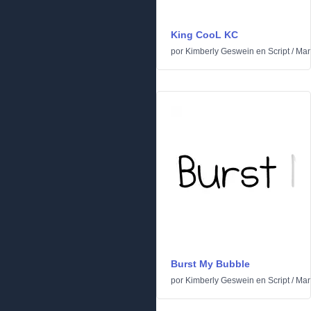
King CooL KC
por
Kimberly Geswein
en
Script
/
Man
Burst My Bubble
por
Kimberly Geswein
en
Script
/
Man