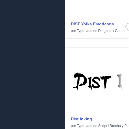
DIST Yolks Emoticons
por
TypeLand
en
Dingbats
/
Caras
Dist Inking
por
TypeLand
en
Script
/
Brocha y Pi