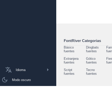
FontRiver Categorias
Básico
Dingbats
Fan
fuentes
fuentes
fue
Extranjera
Gótico
Fie
fuentes
fuentes
fue
Idioma
Script
Tecno
fuentes
fuentes
Modo oscuro