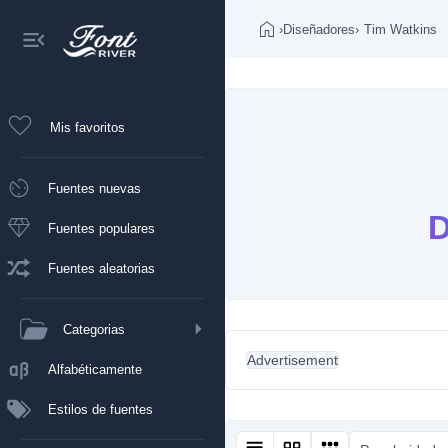
›
Diseñadores
›
Tim Watkins
Mis favoritos
Fuentes nuevas
D
Fuentes populares
Fuentes aleatorias
Categorias
Advertisement
Alfabéticamente
Estilos de fuentes