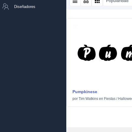
Popularidad
Diseñadores
Pumpkinese
por
Tim Watkins
en
Fiestas
/
Hallowe