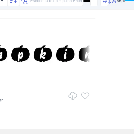
56pt
en