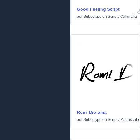
Good Feeling Script
por
Subectype
en
Script
/
Caligrafía
Romi Diorama
por
Subectype
en
Script
/
Manuscrito