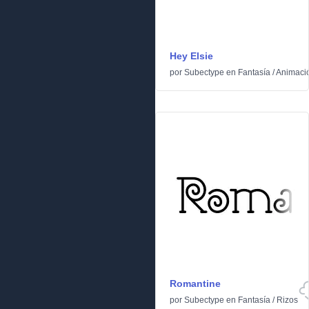
Hey Elsie
por
Subectype
en
Fantasía
/
Animaci
Romantine
por
Subectype
en
Fantasía
/
Rizos