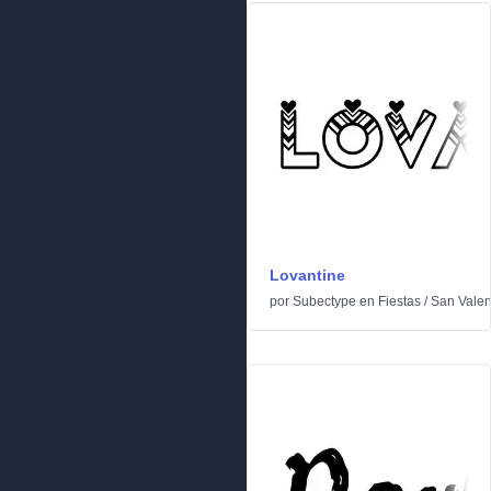
Lovantine
por
Subectype
en
Fiestas
/
San Valen