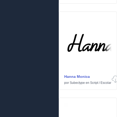
Hanna Monica
por
Subectype
en
Script
/
Escolar