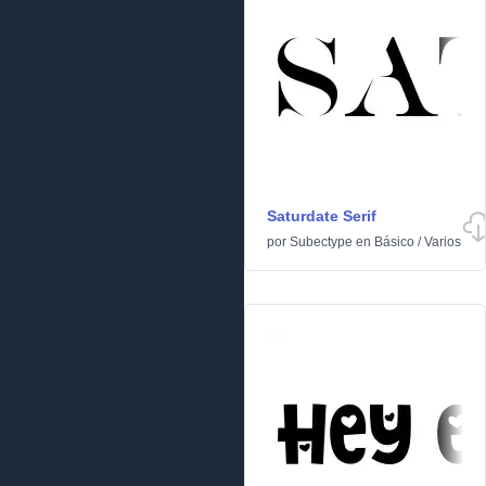
Saturdate Serif
por
Subectype
en
Básico
/
Varios