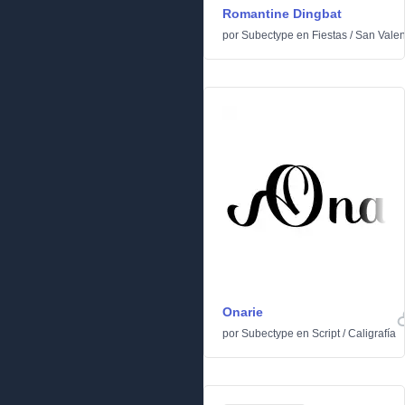
Romantine Dingbat
por
Subectype
en
Fiestas
/
San Valen
Onarie
por
Subectype
en
Script
/
Caligrafía