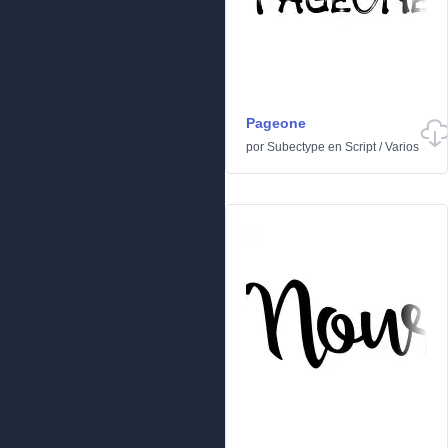
Pageone
por
Subectype
en
Script
/
Varios