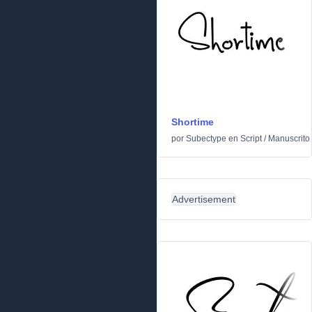
Shortime
por
Subectype
en
Script
/
Manuscrito
Advertisement