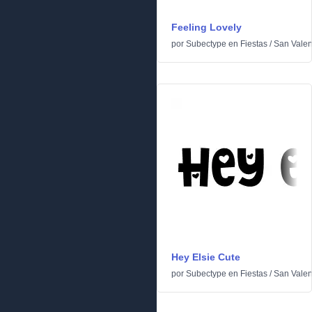
Feeling Lovely
por
Subectype
en
Fiestas
/
San Valen
Hey Elsie Cute
por
Subectype
en
Fiestas
/
San Valen