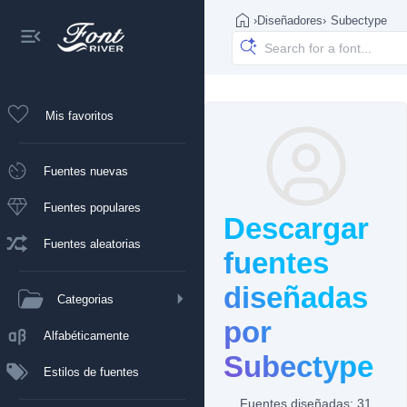
›
Diseñadores
›
Subectype
Mis favoritos
Fuentes nuevas
Fuentes populares
Descargar
Fuentes aleatorias
fuentes
diseñadas
Categorias
por
Alfabéticamente
Subectype
Estilos de fuentes
Fuentes diseñadas: 31