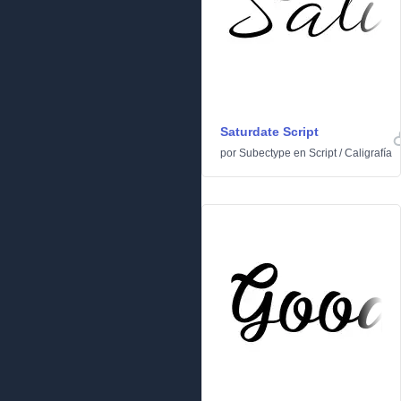
Saturdate Script
por
Subectype
en
Script
/
Caligrafía