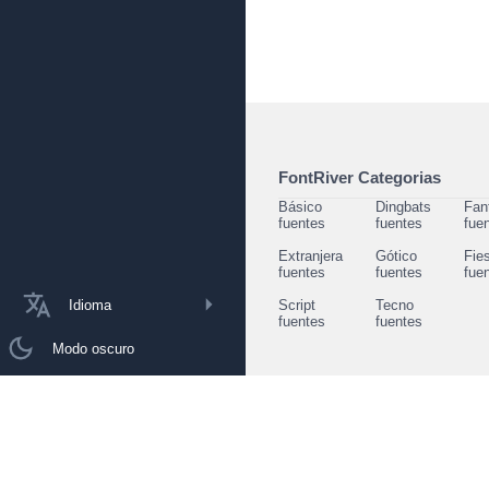
FontRiver Categorias
Básico
Dingbats
Fan
fuentes
fuentes
fue
Extranjera
Gótico
Fie
fuentes
fuentes
fue
Idioma
Script
Tecno
fuentes
fuentes
Modo oscuro