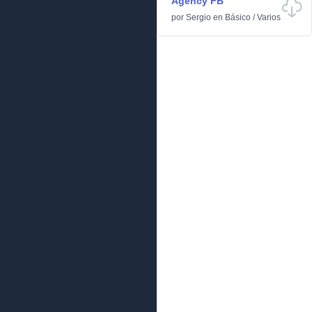
Agency FB
por
Sergio
en
Básico
/
Varios