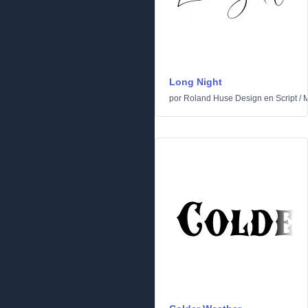
Long Night
por
Roland Huse Design
en
Script
/
M