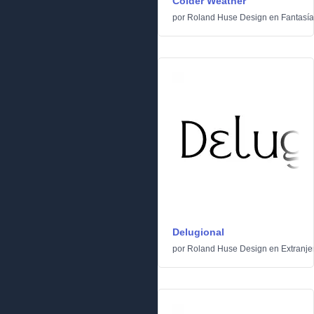
Colder Weather
por
Roland Huse Design
en
Fantasía
Delugional
por
Roland Huse Design
en
Extranje