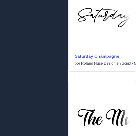
Saturday Champagne
por
Roland Huse Design
en
Script
/
M