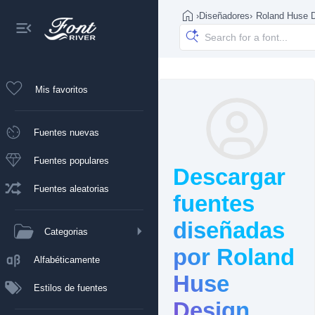
›
Diseñadores
›
Roland Huse 
Mis favoritos
Fuentes nuevas
Fuentes populares
Descargar
Fuentes aleatorias
fuentes
diseñadas
Categorias
por Roland
Alfabéticamente
Huse
Estilos de fuentes
Design