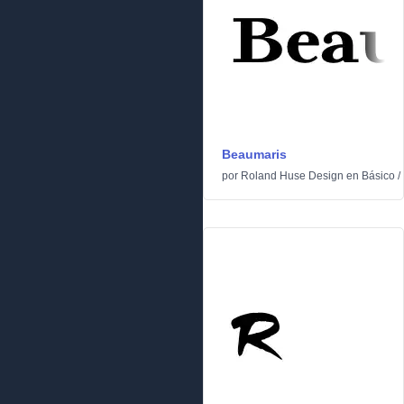
Beaumaris
por
Roland Huse Design
en
Básico
/