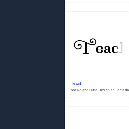
Teach
por
Roland Huse Design
en
Fantasía