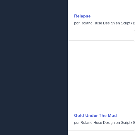
Relapse
por
Roland Huse Design
en
Script
/
B
Gold Under The Mud
por
Roland Huse Design
en
Script
/
G