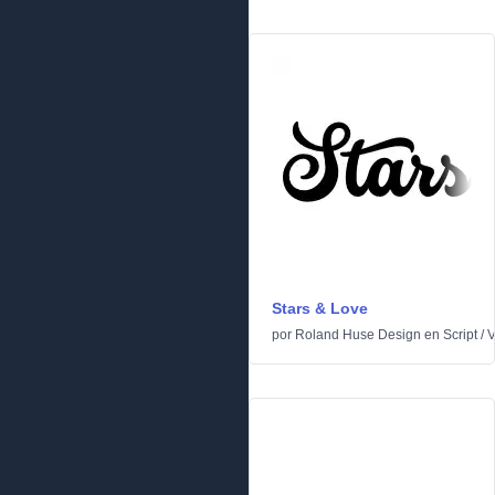
Stars & Love
por
Roland Huse Design
en
Script
/
V