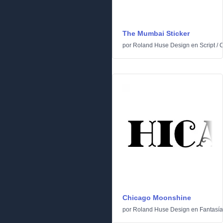
The Mumbai Sticker
por
Roland Huse Design
en
Script
/
C
Chicago Moonshine
por
Roland Huse Design
en
Fantasía