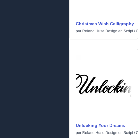
Christmas Wish Calligraphy
por
Roland Huse Design
en
Script
/
C
Unlocking Your Dreams
por
Roland Huse Design
en
Script
/
C