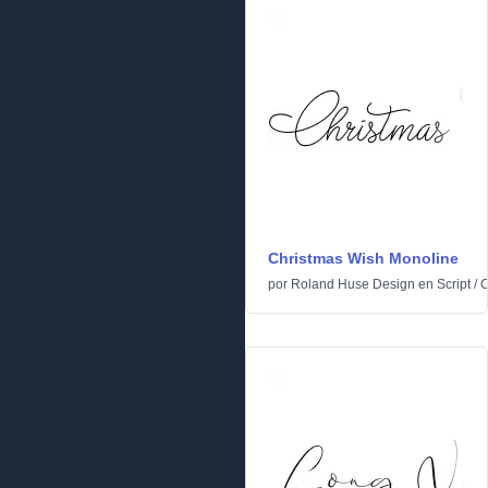
Christmas Wish Monoline
por
Roland Huse Design
en
Script
/
C