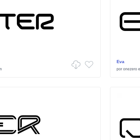
Eva
ón
por
onezero