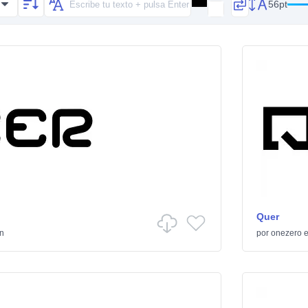
56pt
Quer
ón
por
onezero