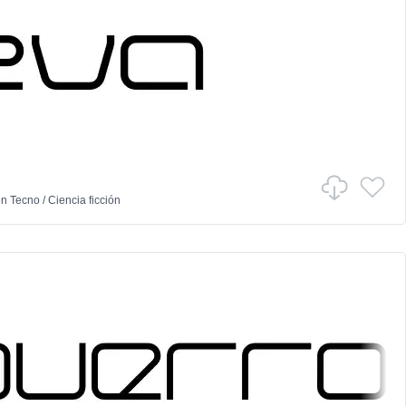
en
Tecno
/
Ciencia ficción