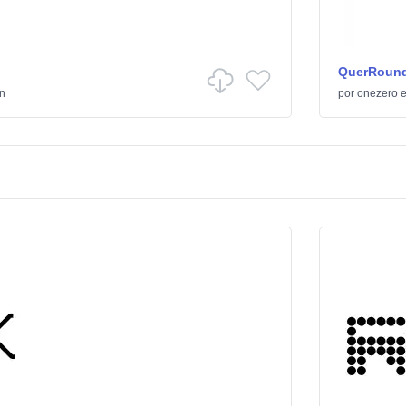
QuerRoun
ón
por
onezero