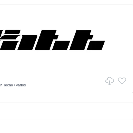
en
Tecno
/
Varios