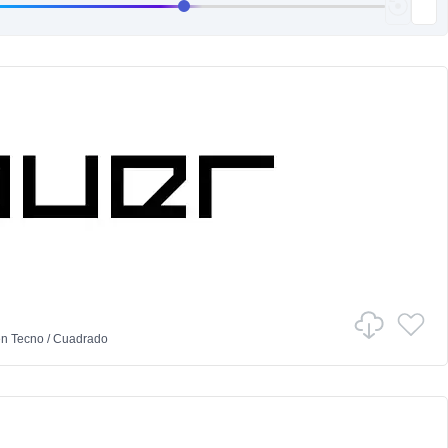
en
Tecno
/
Cuadrado