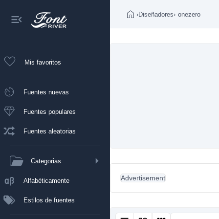
›
Diseñadores
›
onezero
Mis favoritos
Fuentes nuevas
Fuentes populares
Fuentes aleatorias
Categorias
Advertisement
Alfabéticamente
Estilos de fuentes