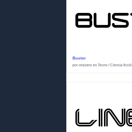
Buster
por
onezero
en
Tecno
/
Ciencia ficci