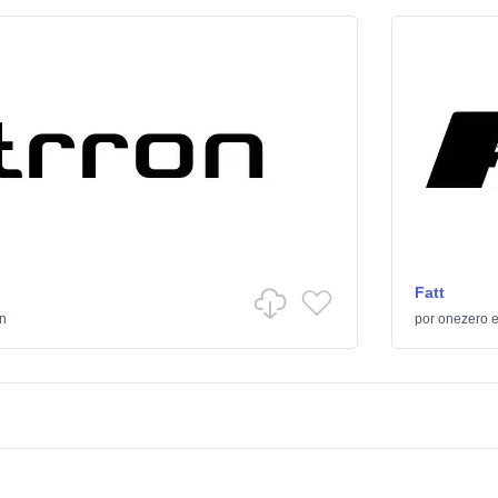
Fatt
ón
por
onezero