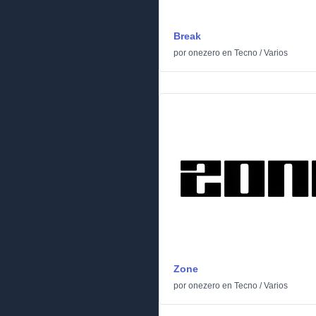
Break
por
onezero
en
Tecno
/
Varios
Zone
por
onezero
en
Tecno
/
Varios