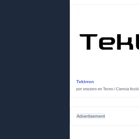
Tektrron
por
onezero
en
Tecno
/
Ciencia ficci
Advertisement