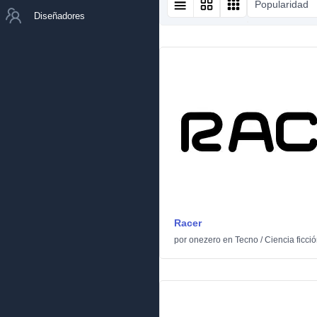
Popularidad
Diseñadores
Racer
por
onezero
en
Tecno
/
Ciencia ficci