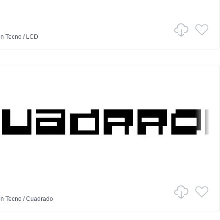
en
Tecno
/
LCD
en
Tecno
/
Cuadrado