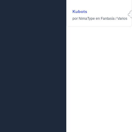
Kubots
por
NimaType
en
Fantasía
/
Varios