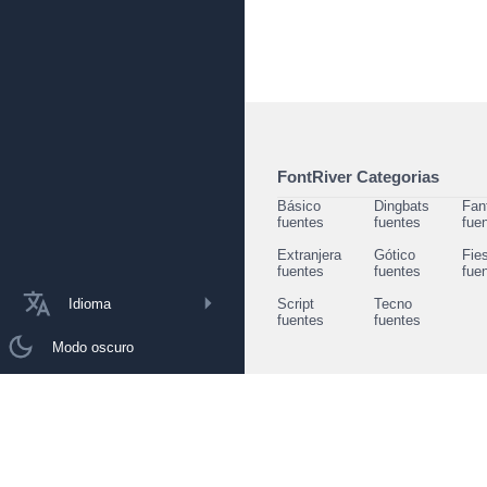
FontRiver Categorias
Básico
Dingbats
Fan
fuentes
fuentes
fue
Extranjera
Gótico
Fie
fuentes
fuentes
fue
Idioma
Script
Tecno
fuentes
fuentes
Modo oscuro