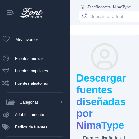
›
Diseñadores
›
NimaType
Mis favoritos
Fuentes nuevas
Fuentes populares
Descargar
Fuentes aleatorias
fuentes
diseñadas
Categorias
por
Alfabéticamente
NimaType
Estilos de fuentes
Fuentes diseñadas: 1