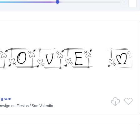
ogram
Design
en
Fiestas
/
San Valentín