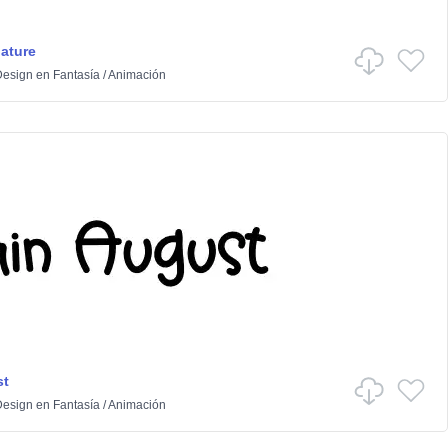
ature
Design
en
Fantasía
/
Animación
st
Design
en
Fantasía
/
Animación