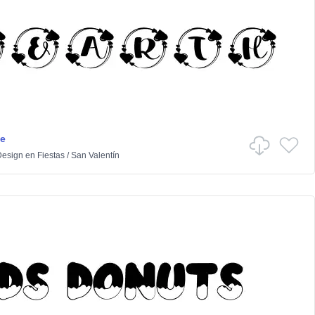
e
Design
en
Fiestas
/
San Valentín