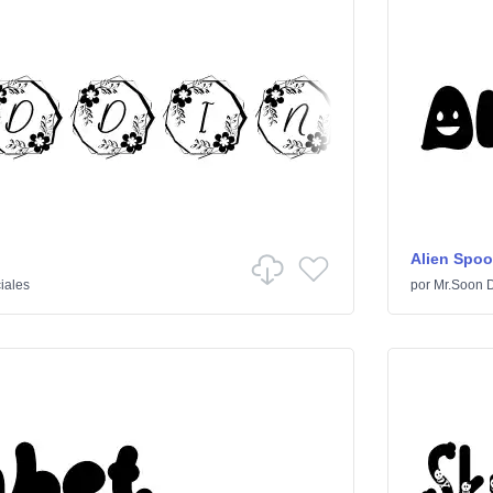
Alien Spo
ciales
por
Mr.Soon 