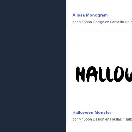
Alissa Monogram
por
Mr.Soon Design
en
Fantasía
/
Ini
Halloween Monster
por
Mr.Soon Design
en
Fiestas
/
Hal