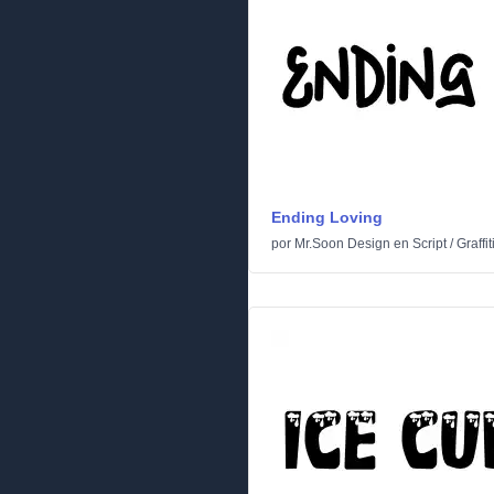
Ending Loving
por
Mr.Soon Design
en
Script
/
Graffit