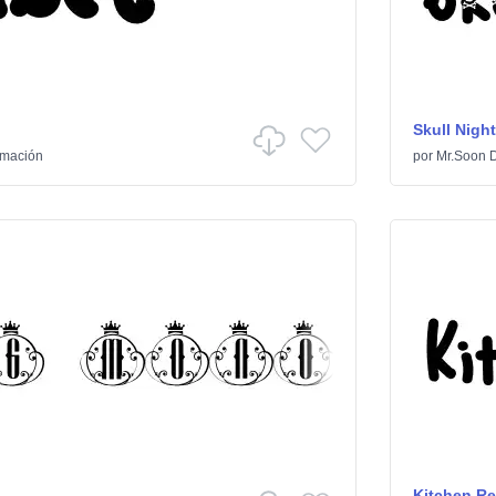
Skull Night
imación
por
Mr.Soon 
Kitchen Re