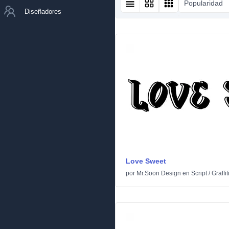
Popularidad
Diseñadores
Love Sweet
por
Mr.Soon Design
en
Script
/
Graffit