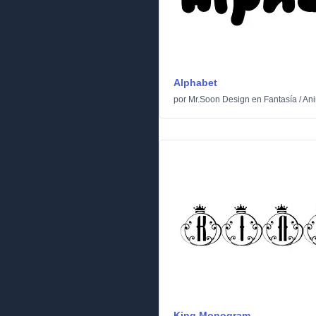
Alphabet
por
Mr.Soon Design
en
Fantasía
/
An
King Monogram