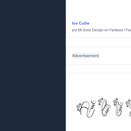
Ice Cube
por
Mr.Soon Design
en
Fantasía
/
Fue
Advertisement