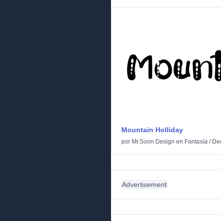
Mountain Holliday
por
Mr.Soon Design
en
Fantasía
/
De
Advertisement