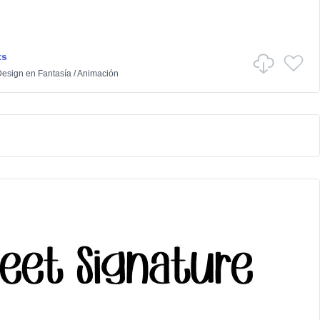
ts
Design
en
Fantasía
/
Animación