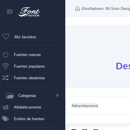
›
Diseñadores
›
Mr.Soon Desi
Mis favoritos
Fuentes nuevas
De
Fuentes populares
Fuentes aleatorias
Categorias
Advertisement
Alfabéticamente
Estilos de fuentes