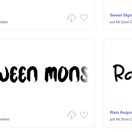
Sweet Sign
ciales
por
Mr.Soon 
Rain Augu
loween
por
Mr.Soon 