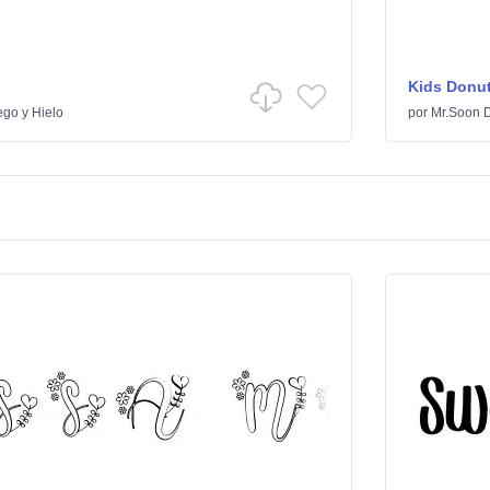
Kids Donu
go y Hielo
por
Mr.Soon 