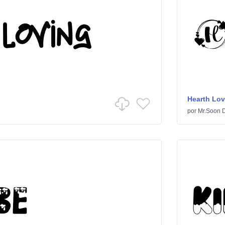
Hearth Lov
i
por
Mr.Soon 