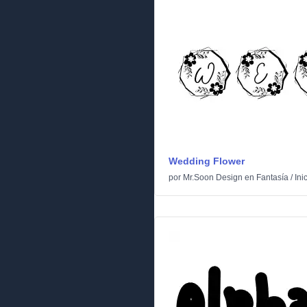
Wedding Flower
por
Mr.Soon Design
en
Fantasía
/
Ini