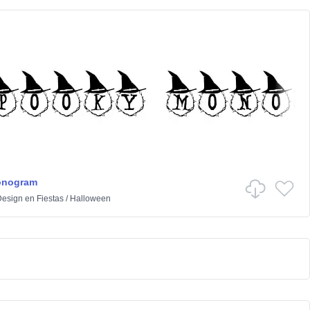
onogram
Design
en
Fiestas
/
Halloween