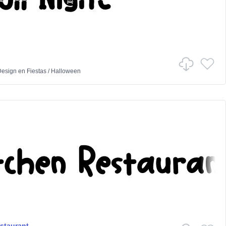
Design
en
Fiestas
/
Halloween
staurant