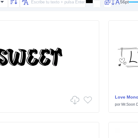
56pt
Love Mon
i
por
Mr.Soon 