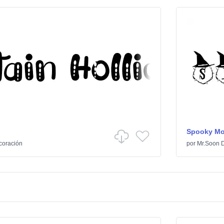
Spooky M
coración
por
Mr.Soon 