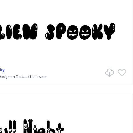
oky
Design
en
Fiestas
/
Halloween