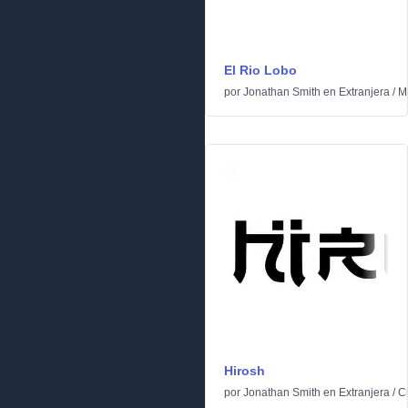
El Rio Lobo
por
Jonathan Smith
en
Extranjera
/
M
Hirosh
por
Jonathan Smith
en
Extranjera
/
C