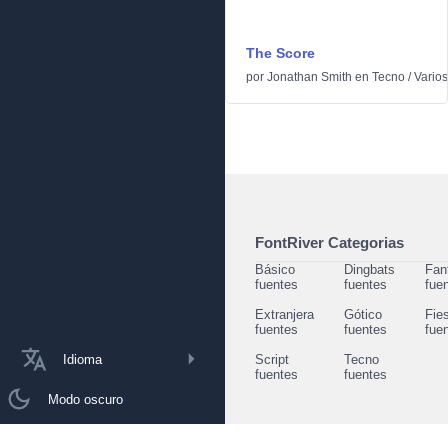
The Score
por
Jonathan Smith
en
Tecno
/
Varios
FontRiver Categorias
Básico
Dingbats
Fan
fuentes
fuentes
fue
Extranjera
Gótico
Fie
fuentes
fuentes
fue
Idioma
Script
Tecno
fuentes
fuentes
Modo oscuro