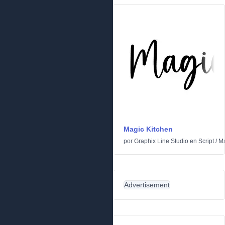
Magic Kitchen
por
Graphix Line Studio
en
Script
/
Ma
Advertisement