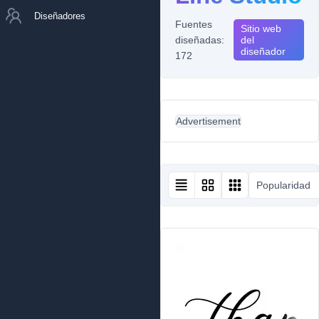
Diseñadores
Fuentes
Sitio web
diseñadas:
del
diseñador
172
Advertisement
Popularidad