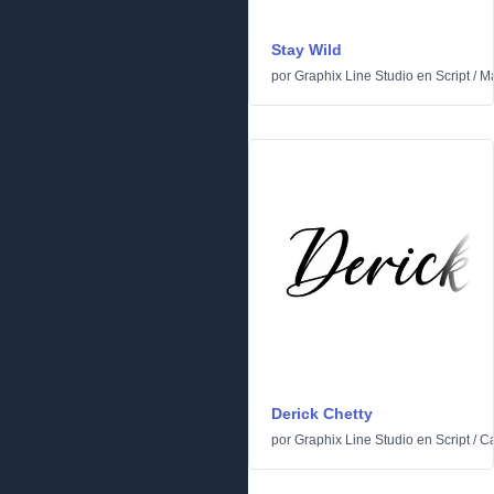
Stay Wild
por
Graphix Line Studio
en
Script
/
Ma
Derick Chetty
por
Graphix Line Studio
en
Script
/
Ca