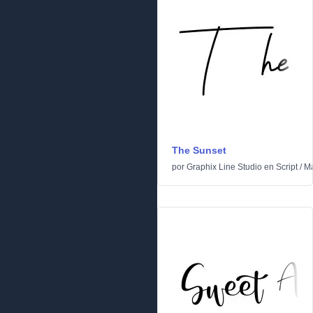
The Sunset
por
Graphix Line Studio
en
Script
/
Ma