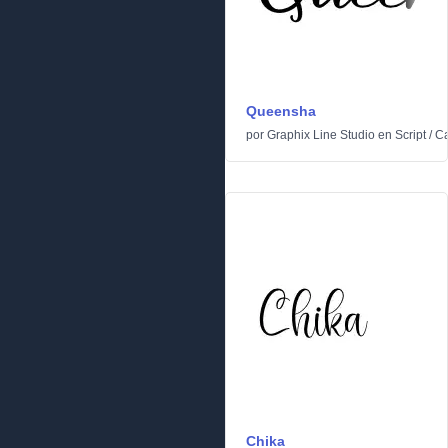
Queensha
por
Graphix Line Studio
en
Script
/
Ca
Chika