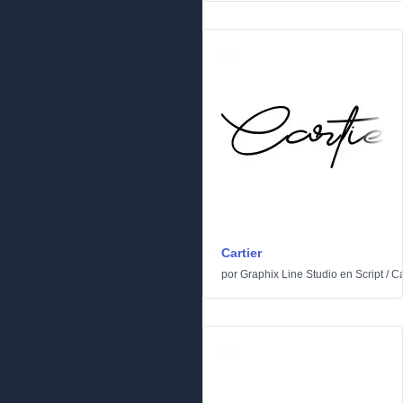
Cartier
por
Graphix Line Studio
en
Script
/
Ca