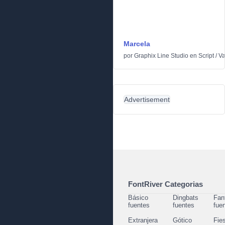
Marcela
por
Graphix Line Studio
en
Script
/
Va
Advertisement
FontRiver Categorias
Básico
Dingbats
Fan
fuentes
fuentes
fue
Extranjera
Gótico
Fie