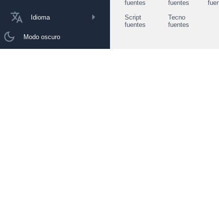
fuentes
fuentes
fue
Idioma
Script
Tecno
fuentes
fuentes
Modo oscuro