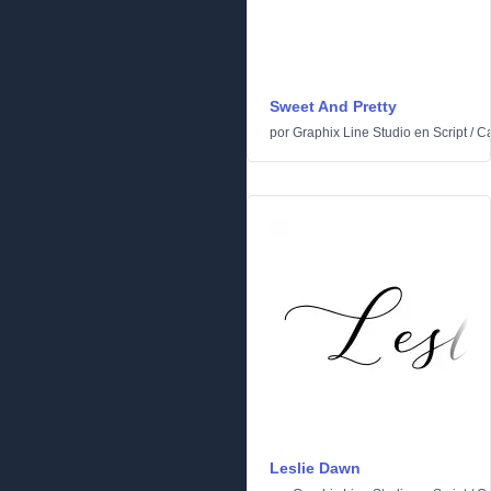
Sweet And Pretty
por
Graphix Line Studio
en
Script
/
Ca
Leslie Dawn