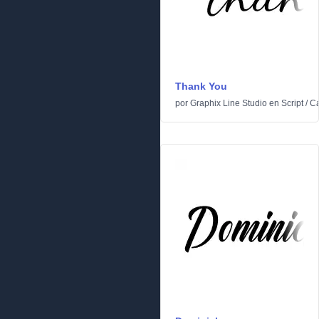
Thank You
por
Graphix Line Studio
en
Script
/
Ca