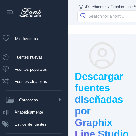
›
Diseñadores
›
Graphix Line S
Mis favoritos
Fuentes nuevas
Fuentes populares
Descargar
Fuentes aleatorias
fuentes
diseñadas
Categorias
por
Alfabéticamente
Graphix
Estilos de fuentes
Line Studio