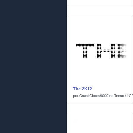
The 2K12
por
GrandChaos9000
en
Tecno
/
LC