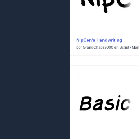
NipCen's Handwriting
por
GrandChaos9000
en
Script
/
Man