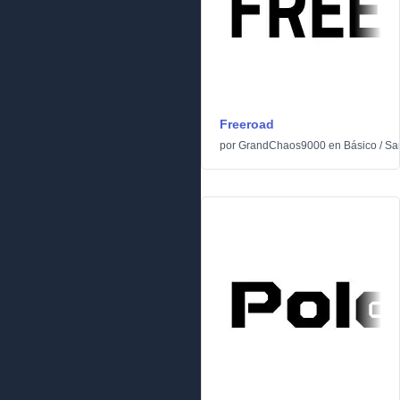
Freeroad
por
GrandChaos9000
en
Básico
/
San