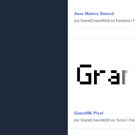
Aero Matics Stencil
por
GrandChaos9000
en
Fantasía
/
P
Grand9K Pixel
por
GrandChaos9000
en
Tecno
/
Pix