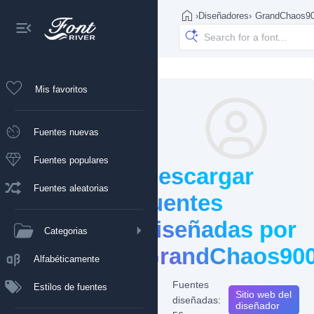
›
Diseñadores
›
GrandChaos9
Mis favoritos
Fuentes nuevas
Fuentes populares
Descargar
Fuentes aleatorias
fuentes
diseñadas por
Categorias
GrandChaos90
Alfabéticamente
Fuentes
Estilos de fuentes
Sitio web del
diseñadas:
diseñador