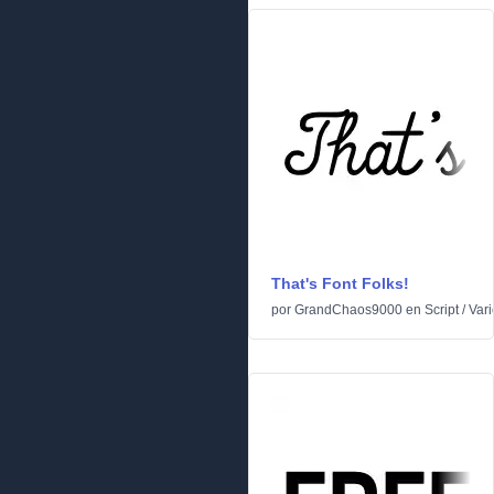
That's Font Folks!
por
GrandChaos9000
en
Script
/
Vari