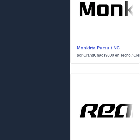
Monkirta Pursuit NC
por
GrandChaos9000
en
Tecno
/
Cie