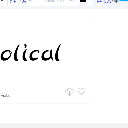
56pt
/
Árabe