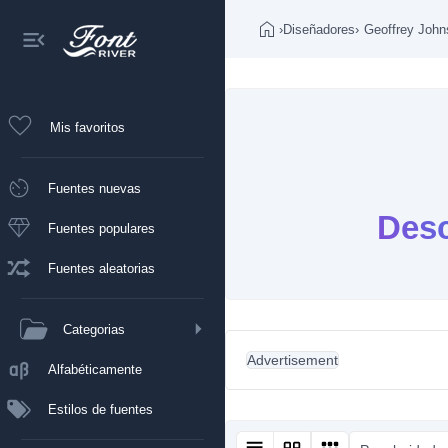
›
Diseñadores
›
Geoffrey John
Mis favoritos
Fuentes nuevas
Desc
Fuentes populares
Fuentes aleatorias
Categorias
Advertisement
Alfabéticamente
Estilos de fuentes