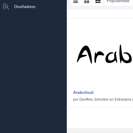
Popularidad
Diseñadores
Arabolical
por
Geoffrey Johnston
en
Extranjera