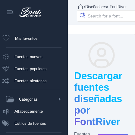
›
Diseñadores
›
FontRiver
Mis favoritos
Fuentes nuevas
Fuentes populares
Descargar
Fuentes aleatorias
fuentes
diseñadas
Categorias
por
Alfabéticamente
FontRiver
Estilos de fuentes
Fuentes