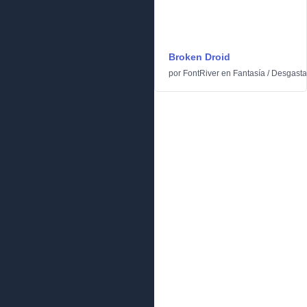
Broken Droid
por
FontRiver
en
Fantasía
/
Desgast