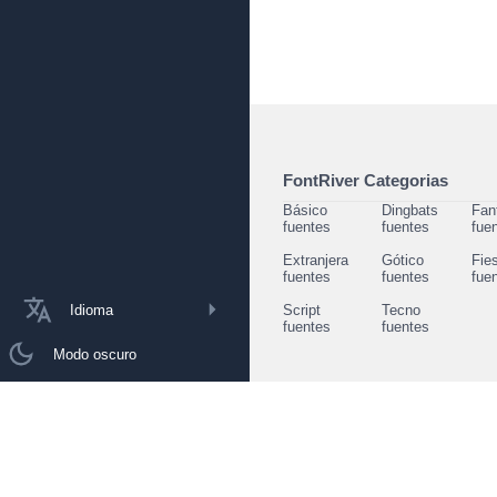
FontRiver Categorias
Básico
Dingbats
Fan
fuentes
fuentes
fue
Extranjera
Gótico
Fie
fuentes
fuentes
fue
Idioma
Script
Tecno
fuentes
fuentes
Modo oscuro