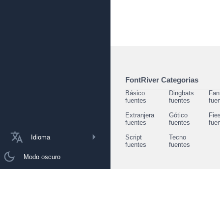
FontRiver Categorias
Básico
Dingbats
Fan
fuentes
fuentes
fue
Extranjera
Gótico
Fie
fuentes
fuentes
fue
Idioma
Script
Tecno
fuentes
fuentes
Modo oscuro