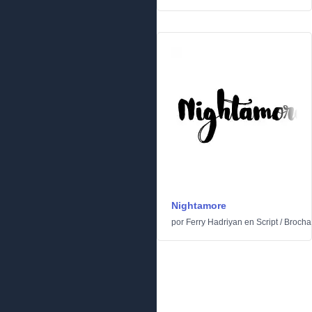
Nightamore
por
Ferry Hadriyan
en
Script
/
Brocha 