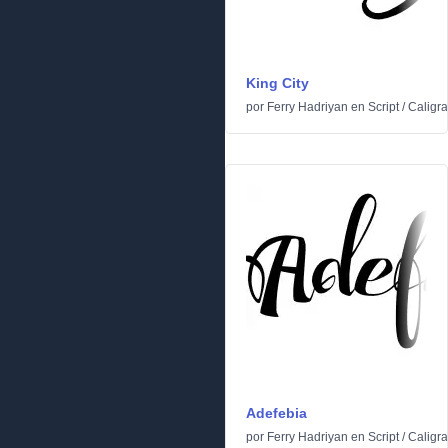
King City
por
Ferry Hadriyan
en
Script
/
Caligra
Adefebia
por
Ferry Hadriyan
en
Script
/
Caligra