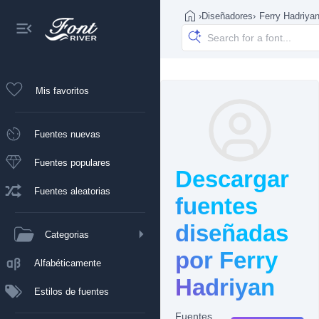
›
Diseñadores
›
Ferry Hadriya
Mis favoritos
Fuentes nuevas
Fuentes populares
Descargar
Fuentes aleatorias
fuentes
diseñadas
Categorias
por Ferry
Alfabéticamente
Hadriyan
Estilos de fuentes
Fuentes