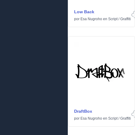
Low Back
por
Esa Nugroho
en
Script
/
Graffiti
DraftBox
por
Esa Nugroho
en
Script
/
Graffiti