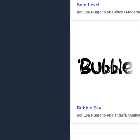
Solo Level
por
Esa Nugroho
en
Gótico
/
Modern
Bubble Sky
por
Esa Nugroho
en
Fantasía
/
Anima