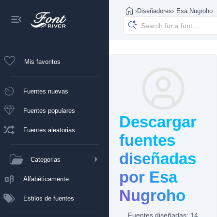
›
Diseñadores
›
Esa Nugroho
Mis favoritos
Fuentes nuevas
Fuentes populares
Descargar
Fuentes aleatorias
fuentes
diseñadas
Categorias
por Esa
Alfabéticamente
Nugroho
Estilos de fuentes
Fuentes diseñadas: 14