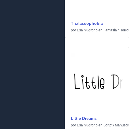
Thalassophobia
por
Esa Nugroho
en
Fantasía
/
Horror
Little Dreams
por
Esa Nugroho
en
Script
/
Manuscri