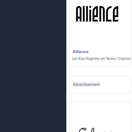
Allience
por
Esa Nugroho
en
Tecno
/
Ciencia 
Advertisement