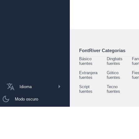
FontRiver Categorias
Básico
Dingbats
Fan
fuentes
fuentes
fue
Extranjera
Gótico
Fie
fuentes
fuentes
fue
Idioma
Script
Tecno
fuentes
fuentes
Modo oscuro