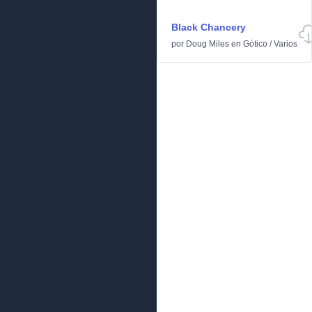
Black Chancery
por
Doug Miles
en
Gótico
/
Varios