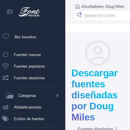
›
Diseñadores
›
Doug Miles
Mis favoritos
Fuentes nuevas
Fuentes populares
Descargar
Fuentes aleatorias
fuentes
diseñadas
Categorias
por Doug
Alfabéticamente
Miles
Estilos de fuentes
Fuentes diseñadas: 1