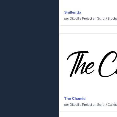
Shillentta
por
Ditoollis Project
en
Script
/
Brocha
The Chamid
por
Ditoollis Project
en
Script
/
Caligr