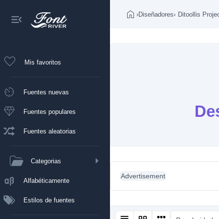
›
Diseñadores
›
Ditoollis Proje
Mis favoritos
Fuentes nuevas
Des
Fuentes populares
Fuentes aleatorias
Categorias
Advertisement
Alfabéticamente
Estilos de fuentes