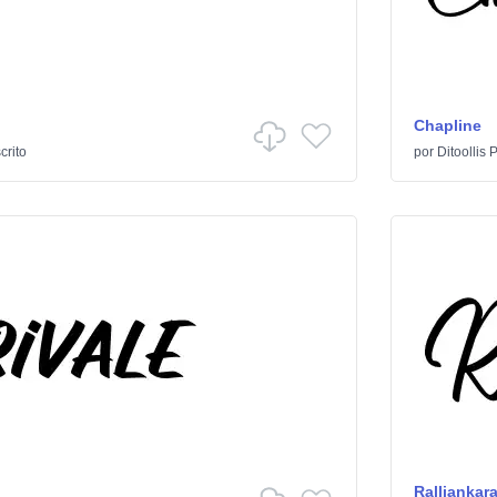
Chapline
rito
por
Ditoollis 
Ralliankar