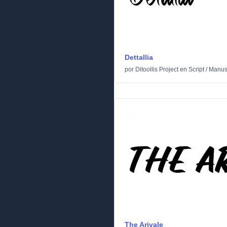
Dettallia
por
Ditoollis Project
en
Script
/
Manusc
The Arivale