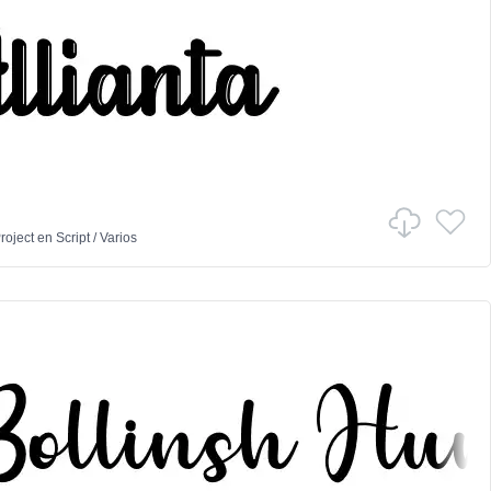
Project
en
Script
/
Varios