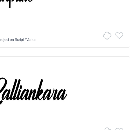
Project
en
Script
/
Varios
a