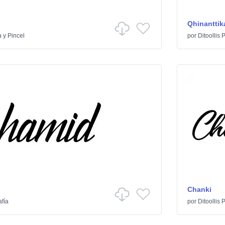
Qhinanttik
 y Pincel
por
Ditoollis 
Chanki
afía
por
Ditoollis 