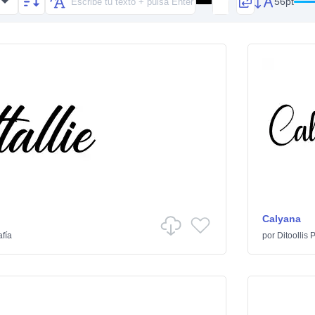
56pt
Calyana
afía
por
Ditoollis 