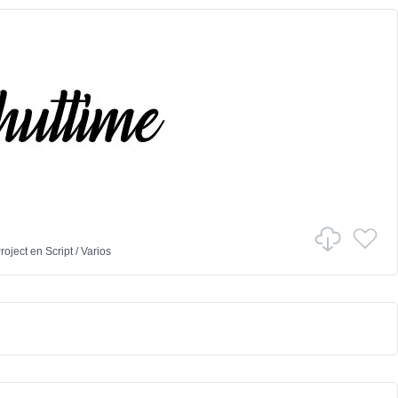
Project
en
Script
/
Varios