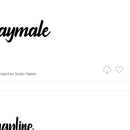
Project
en
Script
/
Varios