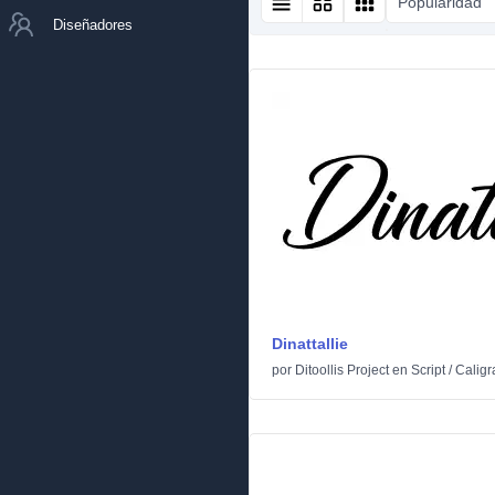
Popularidad
Diseñadores
Dinattallie
por
Ditoollis Project
en
Script
/
Caligr