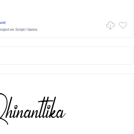
unt
Project
en
Script
/
Varios