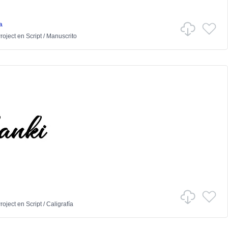
a
Project
en
Script
/
Manuscrito
Project
en
Script
/
Caligrafía