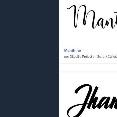
Manthine
por
Ditoollis Project
en
Script
/
Caligr