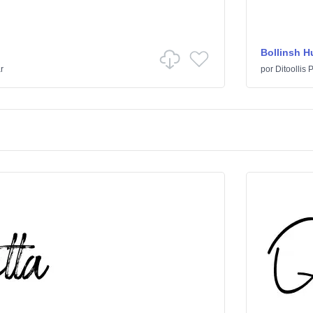
Bollinsh H
r
por
Ditoollis 