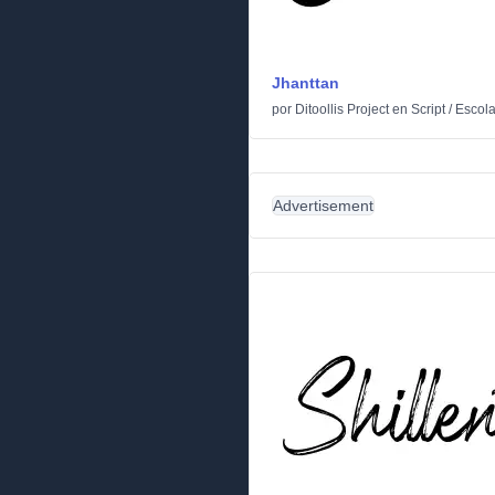
Jhanttan
por
Ditoollis Project
en
Script
/
Escola
Advertisement