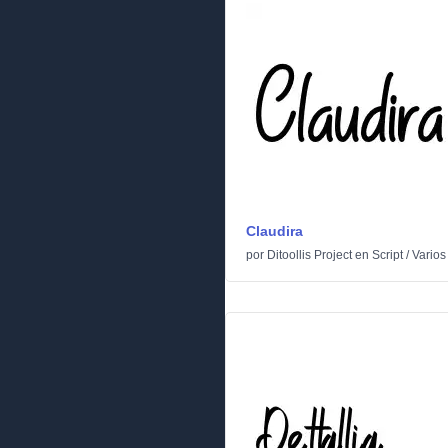
Claudira
por
Ditoollis Project
en
Script
/
Varios