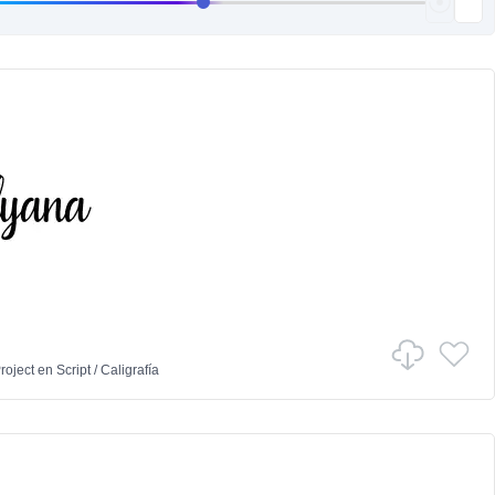
Project
en
Script
/
Caligrafía