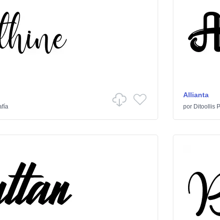
Allianta
afía
por
Ditoollis 