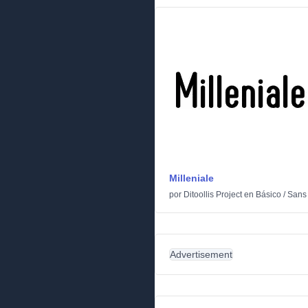
Milleniale
por
Ditoollis Project
en
Básico
/
Sans 
Advertisement