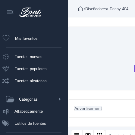
›
Diseñadores
›
Decoy 404
Mis favoritos
Fuentes nuevas
Fuentes populares
Fuentes aleatorias
Categorias
Advertisement
Alfabéticamente
Estilos de fuentes