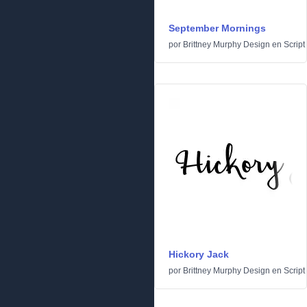
September Mornings
por
Brittney Murphy Design
en
Script
Hickory Jack
por
Brittney Murphy Design
en
Script