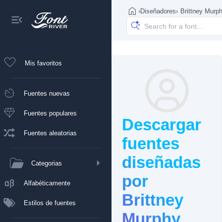
›
Diseñadores
›
Brittney Murp
Mis favoritos
Fuentes nuevas
Fuentes populares
Descargar
Fuentes aleatorias
fuentes
diseñadas
Categorias
por
Alfabéticamente
Brittney
Estilos de fuentes
Murphy