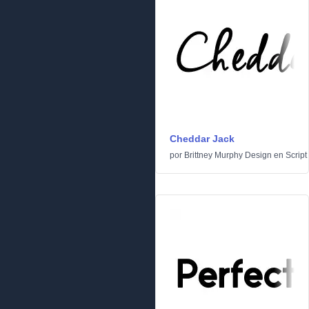
Cheddar Jack
por
Brittney Murphy Design
en
Script