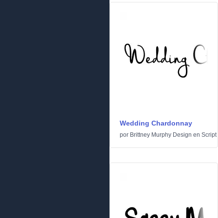
Wedding Chardonnay
por
Brittney Murphy Design
en
Script