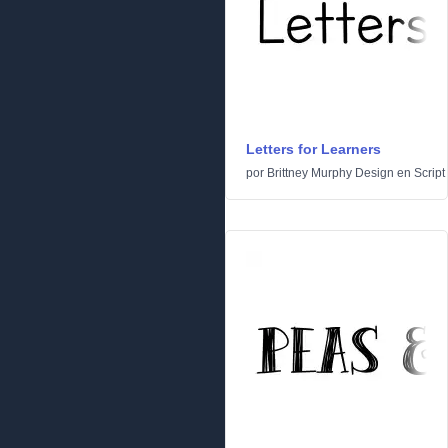
Letters for Learners
por
Brittney Murphy Design
en
Script