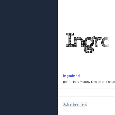
Ingrained
por
Brittney Murphy Design
en
Fanta
Advertisement