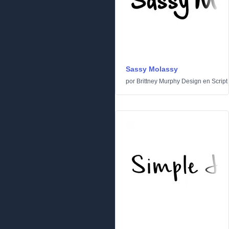
Sassy Molassy
por
Brittney Murphy Design
en
Script