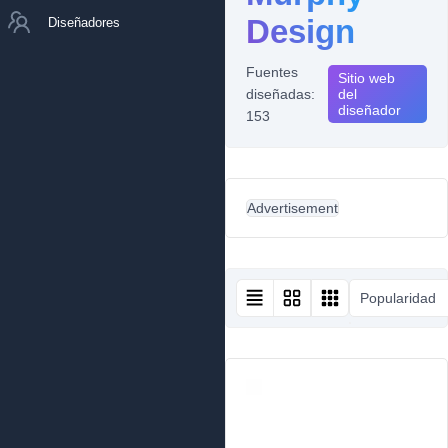
Design
Diseñadores
Fuentes
Sitio web
diseñadas:
del
diseñador
153
Advertisement
Popularidad