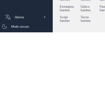
Extranjera
Gótico
Fie
fuentes
fuentes
fue
Idioma
Script
Tecno
fuentes
fuentes
Modo oscuro