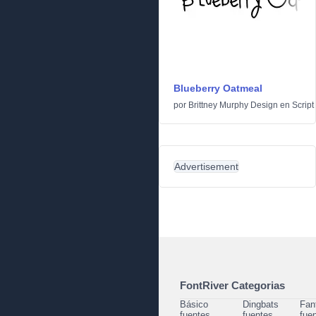
Blueberry Oatmeal
por
Brittney Murphy Design
en
Script
Advertisement
FontRiver Categorias
Básico
Dingbats
Fan
fuentes
fuentes
fue