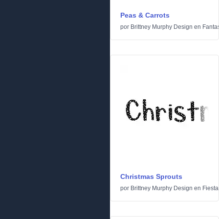
Peas & Carrots
por
Brittney Murphy Design
en
Fanta
Christmas Sprouts
por
Brittney Murphy Design
en
Fiesta