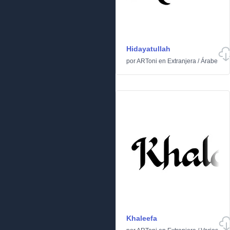
Hidayatullah
por
ARToni
en
Extranjera
/
Árabe
Khaleefa