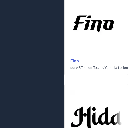
Fino
por
ARToni
en
Tecno
/
Ciencia ficción