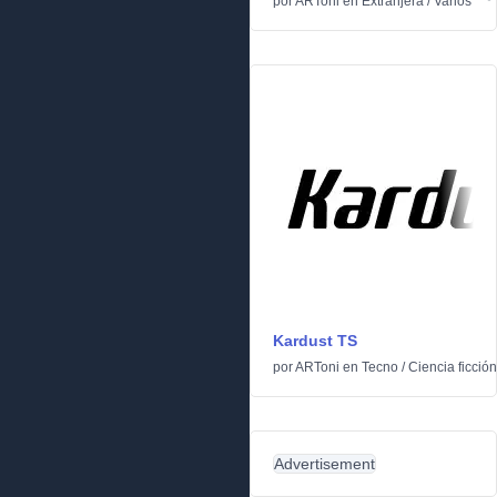
por
ARToni
en
Extranjera
/
Varios
Kardust TS
por
ARToni
en
Tecno
/
Ciencia ficción
Advertisement