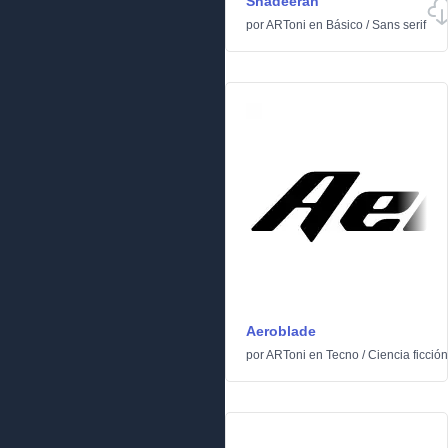
Shadeerah
por
ARToni
en
Básico
/
Sans serif
Aeroblade
por
ARToni
en
Tecno
/
Ciencia ficción