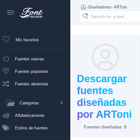
›
Diseñadores
›
ARToni
Mis favoritos
Fuentes nuevas
Fuentes populares
Descargar
Fuentes aleatorias
fuentes
diseñadas
Categorias
por ARToni
Alfabéticamente
Fuentes diseñadas: 8
Estilos de fuentes