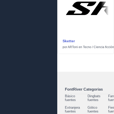
Sketter
por
ARToni
en
Tecno
/
Ciencia ficción
FontRiver Categorias
Básico
Dingbats
Fan
fuentes
fuentes
fue
Extranjera
Gótico
Fie
fuentes
fuentes
fue