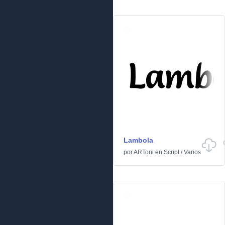
Lambola
por
ARToni
en
Script
/
Varios