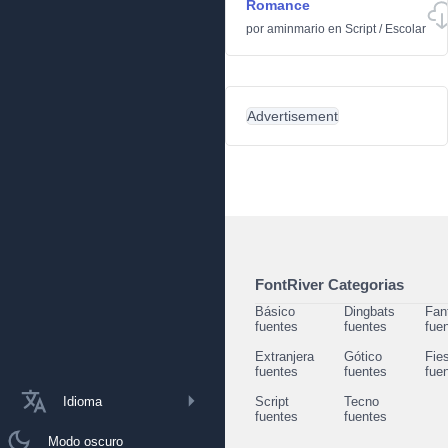
Romance
por
aminmario
en
Script
/
Escolar
Advertisement
FontRiver Categorias
Básico
Dingbats
Fan
fuentes
fuentes
fue
Extranjera
Gótico
Fie
fuentes
fuentes
fue
Idioma
Script
Tecno
fuentes
fuentes
Modo oscuro