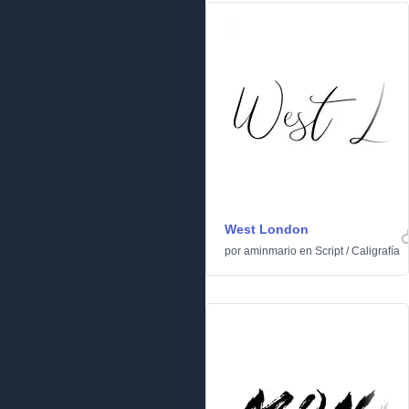
West London
por
aminmario
en
Script
/
Caligrafía