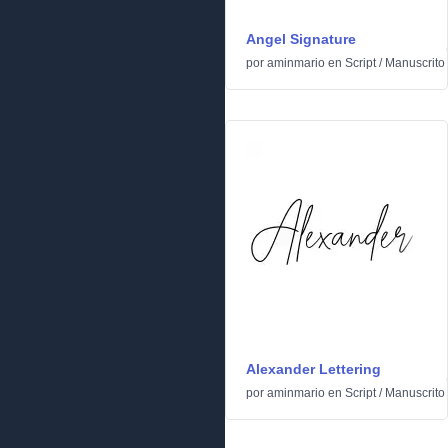
Angel Signature
por
aminmario
en
Script
/
Manuscrito
Alexander Lettering
por
aminmario
en
Script
/
Manuscrito