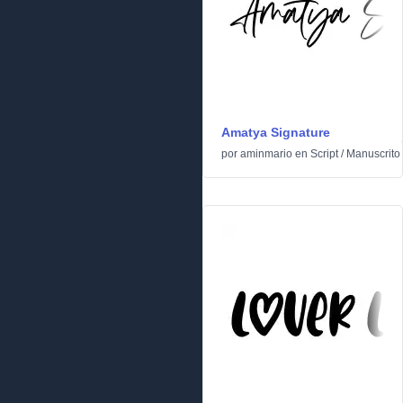
Amatya Signature
por
aminmario
en
Script
/
Manuscrito