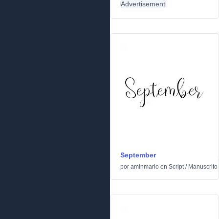
Advertisement
September
por
aminmario
en
Script
/
Manuscrito