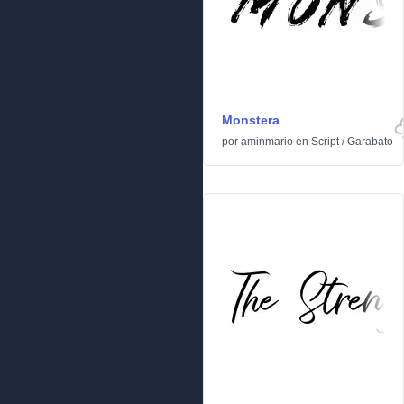
Monstera
por
aminmario
en
Script
/
Garabato