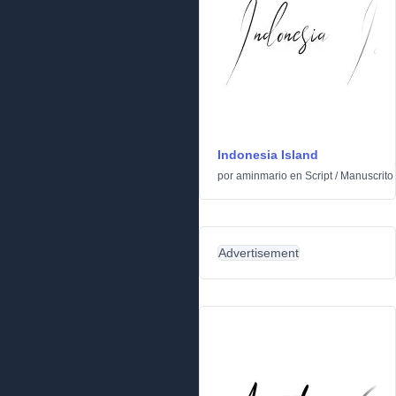
Indonesia Island
por
aminmario
en
Script
/
Manuscrito
Advertisement