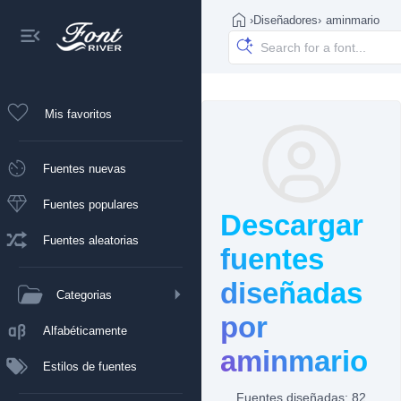
›
Diseñadores
›
aminmario
Mis favoritos
Fuentes nuevas
Fuentes populares
Descargar
Fuentes aleatorias
fuentes
diseñadas
Categorias
por
Alfabéticamente
aminmario
Estilos de fuentes
Fuentes diseñadas: 82