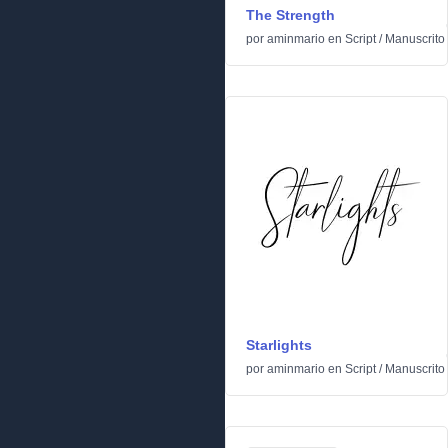
The Strength
por
aminmario
en
Script
/
Manuscrito
Starlights
por
aminmario
en
Script
/
Manuscrito