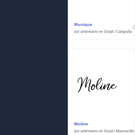
Monique
por
aminmario
en
Script
/
Caligrafía
Moline
por
aminmario
en
Script
/
Manuscrito