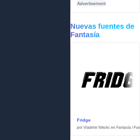
Advertisement
Nuevas fuentes de
Fantasía
Fridge
por
Vladimir Nikolic
en
Fantasía
/
Fue