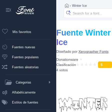
›
Winter Ice
Fuente Winter
Mis favoritos
Ice
Fuentes nuevas
Diseñado por
Xerographer Fonts
Fuentes populares
Donationware
Clasificación
5
Fuentes aleatorias
4 votos
Categorias
Alfabéticamente
Estilos de fuentes