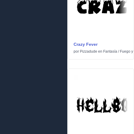
Crazy Fever
por
Pizzadude
en
Fantasía
/
Fuego y 