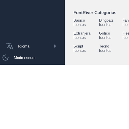
FontRiver Categorias
Básico
Dingbats
Fan
fuentes
fuentes
fue
Extranjera
Gótico
Fie
fuentes
fuentes
fue
Idioma
Script
Tecno
fuentes
fuentes
Modo oscuro