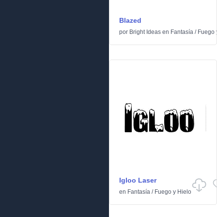
Blazed
por
Bright Ideas
en
Fantasía
/
Fuego 
Igloo Laser
en
Fantasía
/
Fuego y Hielo