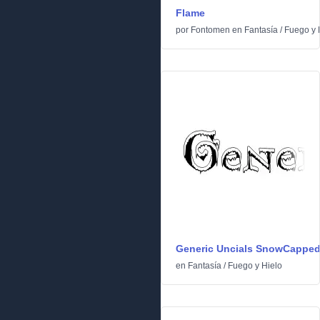
Flame
por
Fontomen
en
Fantasía
/
Fuego y 
Generic Uncials SnowCappe
en
Fantasía
/
Fuego y Hielo