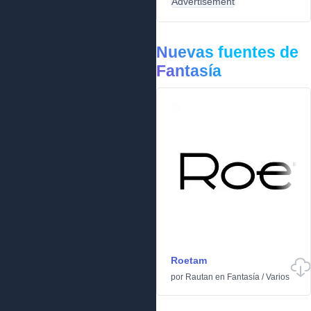
Advertisement
Nuevas fuentes de
Fantasía
Roetam
por
Rautan
en
Fantasía
/
Varios