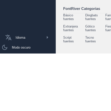
FontRiver Categorias
Básico
Dingbats
Fan
fuentes
fuentes
fue
Extranjera
Gótico
Fie
fuentes
fuentes
fue
Idioma
Script
Tecno
fuentes
fuentes
Modo oscuro