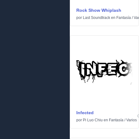
Rock Show Whiplash
por
Last Soundtrack
en
Fantasía
/
Var
Infected
por
Pi Luo Chiu
en
Fantasía
/
Varios