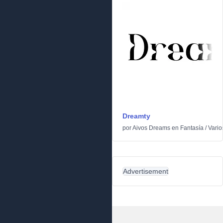
Dreamty
por
Aivos Dreams
en
Fantasía
/
Vario
Advertisement