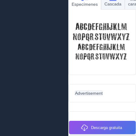
Cascada
car
Especímenes
Advertisement
Descarga gratuita