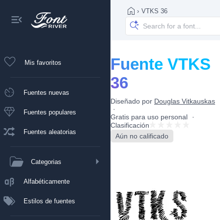
›
VTKS 36
Fuente VTKS
Mis favoritos
36
Fuentes nuevas
Diseñado por
Douglas Vitkauskas
Fuentes populares
Gratis para uso personal
Clasificación
Fuentes aleatorias
Aún no calificado
Categorias
Alfabéticamente
Estilos de fuentes