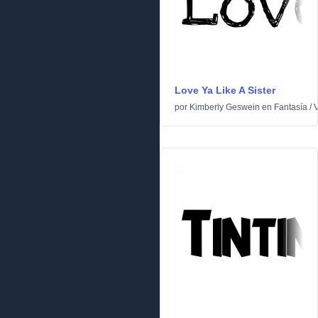
Love Ya Like A Sister
por
Kimberly Geswein
en
Fantasía
/
V