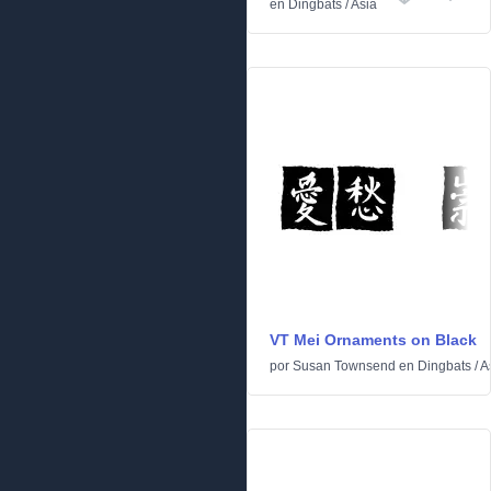
en
Dingbats
/
Asia
VT Mei Ornaments on Black
por
Susan Townsend
en
Dingbats
/
A