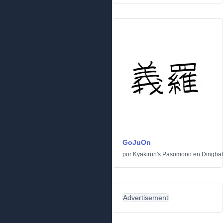
GoJuOn
por
Kyakirun's Pasomono
en
Dingbat
Advertisement