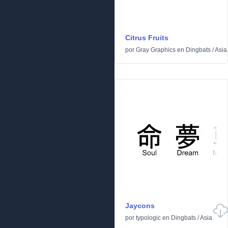
Citrus Fruits
por
Gray Graphics
en
Dingbats
/
Asia
Jaycons
por
typologic
en
Dingbats
/
Asia