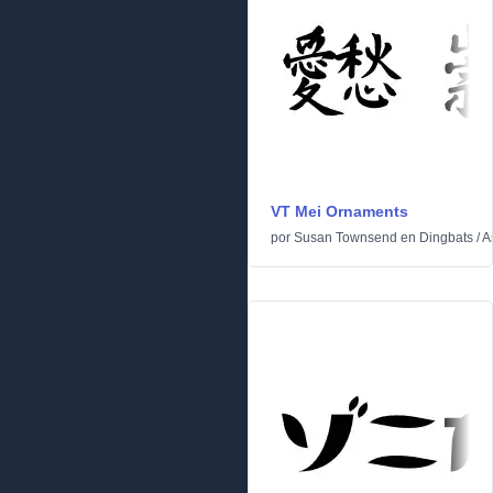
VT Mei Ornaments
por
Susan Townsend
en
Dingbats
/
A