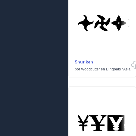
Shuriken
por
Woodcutter
en
Dingbats
/
Asia