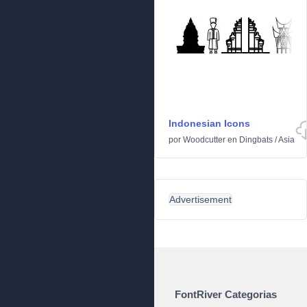
Indonesian Icons
por
Woodcutter
en
Dingbats
/
Asia
Advertisement
FontRiver Categorias