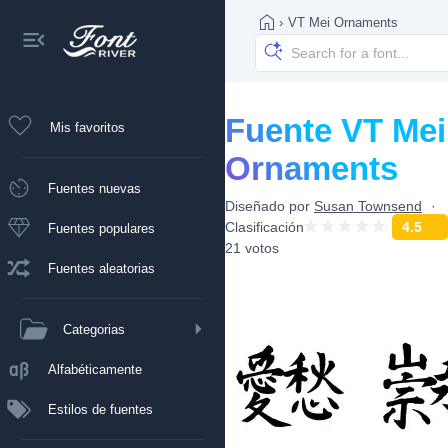
›
VT Mei Ornaments
Fuente VT Mei
Mis favoritos
Ornaments
Fuentes nuevas
Diseñado por
Susan Townsend
Clasificación
4.5
Fuentes populares
21 votos
Fuentes aleatorias
Categorias
Alfabéticamente
Estilos de fuentes