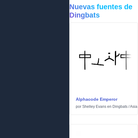
Nuevas fuentes de
Dingbats
Alphacode Emperor
por
Shelley Evans
en
Dingbats
/
Asia