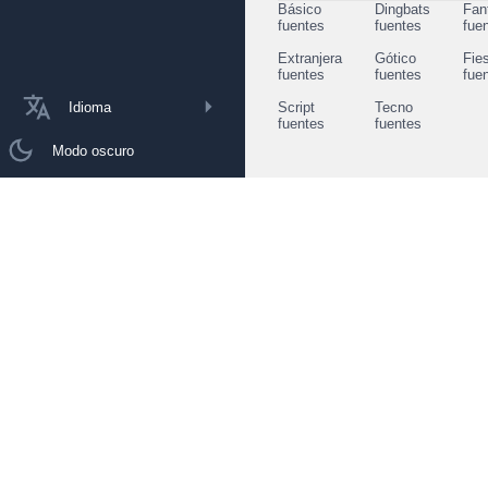
Básico
Dingbats
Fan
fuentes
fuentes
fue
Extranjera
Gótico
Fie
fuentes
fuentes
fue
Idioma
Script
Tecno
fuentes
fuentes
Modo oscuro