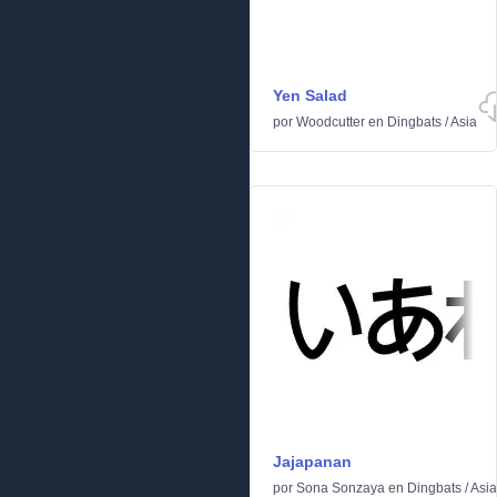
Yen Salad
por
Woodcutter
en
Dingbats
/
Asia
Jajapanan
por
Sona Sonzaya
en
Dingbats
/
Asia