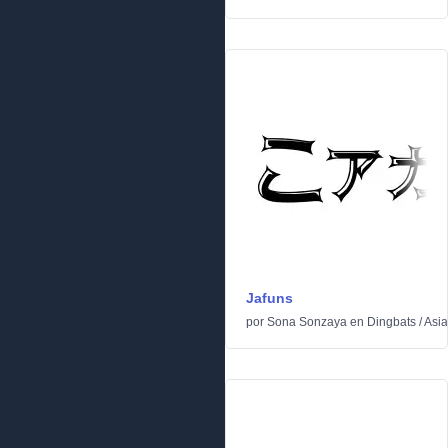
Jafuns
por
Sona Sonzaya
en
Dingbats
/
Asia