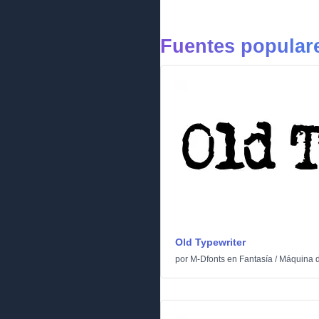
Fuentes populare
Old Typewriter
por
M-Dfonts
en
Fantasía
/
Máquina d