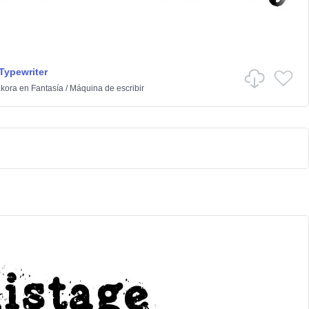
Typewriter
akora
en
Fantasía
/
Máquina de escribir