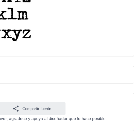
Compartir fuente
avor, agradece y apoya al diseñador que lo hace posible.