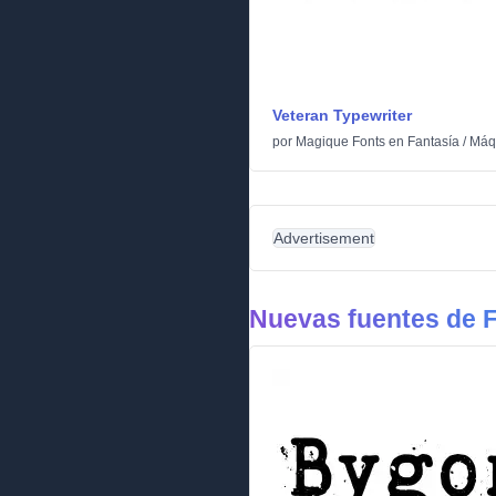
Veteran Typewriter
por
Magique Fonts
en
Fantasía
/
Máqu
Advertisement
Nuevas fuentes de F