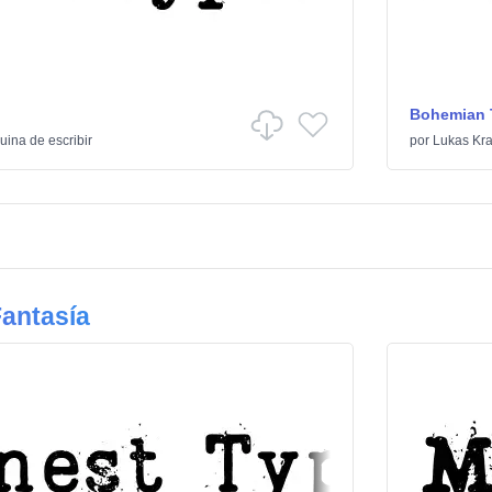
Bohemian 
ina de escribir
por
Lukas Kr
antasía