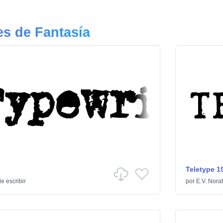
s de Fantasía
Teletype 1
e escribir
por
E.V. Norat