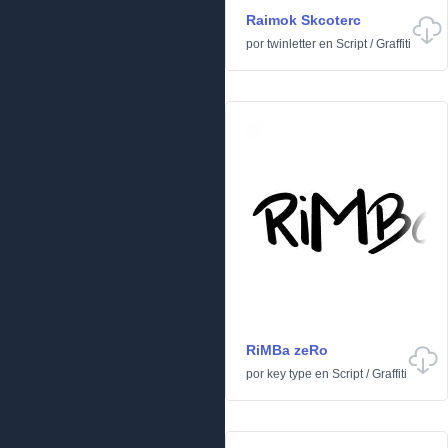
Raimok Skcoterc
por
twinletter
en
Script
/
Graffiti
RiMBa zeRo
por
key type
en
Script
/
Graffiti