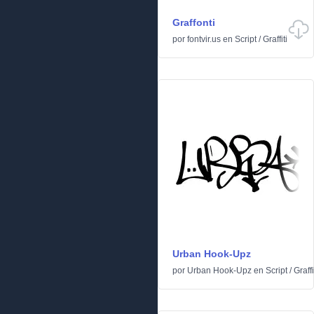
Graffonti
por
fontvir.us
en
Script
/
Graffiti
Urban Hook-Upz
por
Urban Hook-Upz
en
Script
/
Graffi