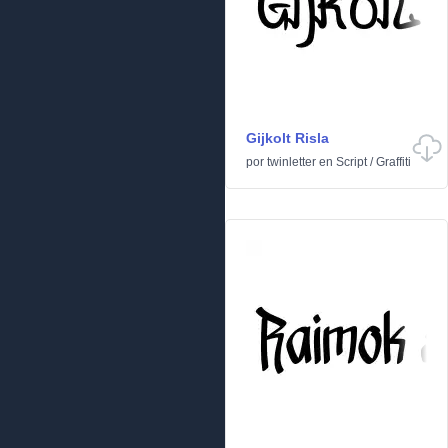
Gijkolt Risla
por
twinletter
en
Script
/
Graffiti