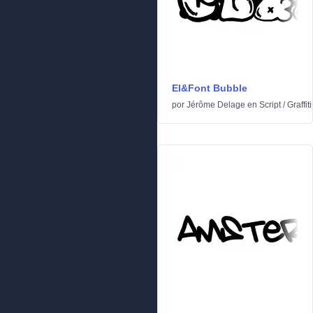
El&Font Bubble
por
Jérôme Delage
en
Script
/
Graffiti