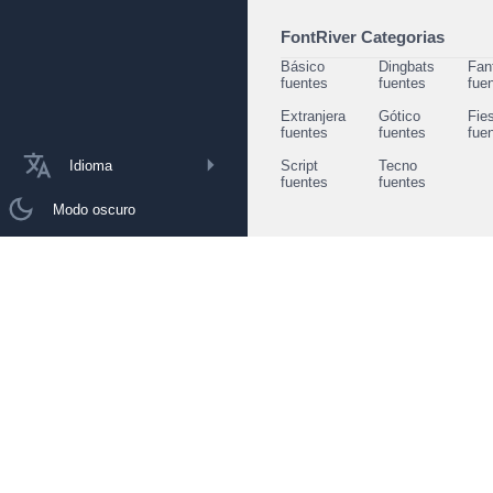
FontRiver Categorias
Básico
Dingbats
Fan
fuentes
fuentes
fue
Extranjera
Gótico
Fie
fuentes
fuentes
fue
Idioma
Script
Tecno
fuentes
fuentes
Modo oscuro