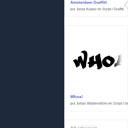
Amsterdam Graffiti
por
Jesse Kuiper
en
Script
/
Graffiti
Whoa!
por
Johan Waldenström
en
Script
/
Gr