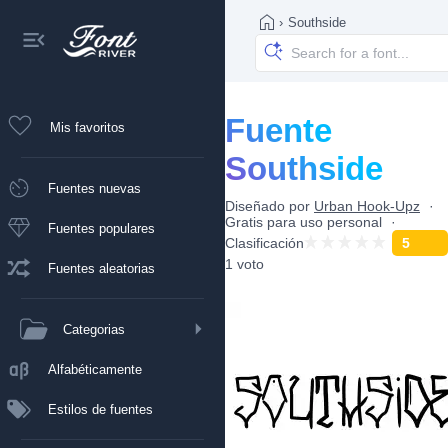
›
Southside
Fuente
Mis favoritos
Southside
Fuentes nuevas
Diseñado por
Urban Hook-Upz
Gratis para uso personal
Fuentes populares
Clasificación
5
1 voto
Fuentes aleatorias
Categorias
Alfabéticamente
Estilos de fuentes