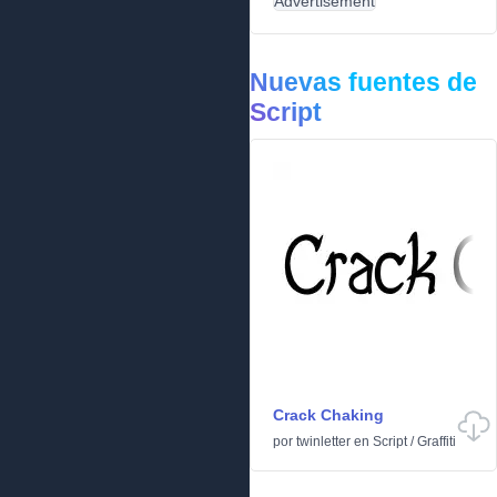
Advertisement
Nuevas fuentes de
Script
Crack Chaking
por
twinletter
en
Script
/
Graffiti