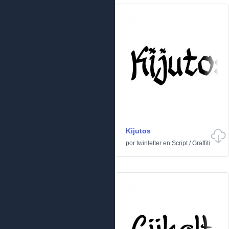
Kijutos
por
twinletter
en
Script
/
Graffiti