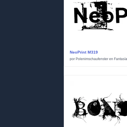
NeoPrint M319
por
Polenimschaufenster
en
Fantasí