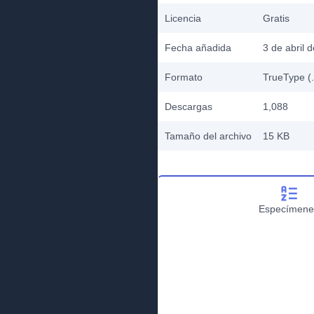
Licencia
Gratis
Fecha añadida
3 de abril 
Formato
TrueType (.
Descargas
1,088
Tamaño del archivo
15 KB
Especímene