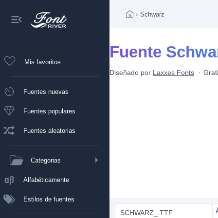
›
Schwarz
Fuente Schwa
Mis favoritos
Diseñado por
Laxxes Fonts
Grat
Fuentes nuevas
Fuentes populares
Fuentes aleatorias
Categorias
Alfabéticamente
Estilos de fuentes
SCHWARZ_.TTF