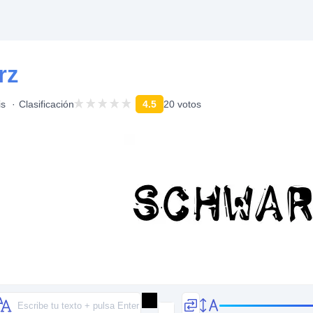
rz
is
Clasificación
4.5
20 votos