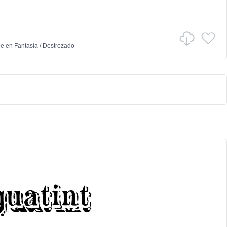
pe
en
Fantasía
/
Destrozado