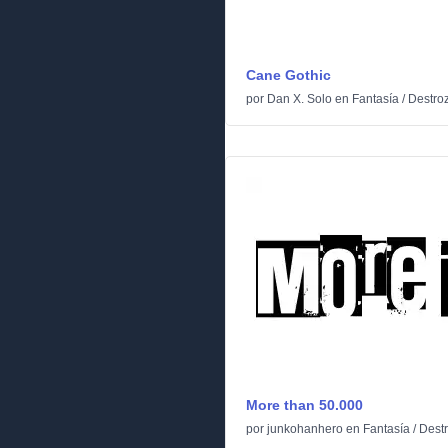
Cane Gothic
por
Dan X. Solo
en
Fantasía
/
Destro
More than 50.000
por
junkohanhero
en
Fantasía
/
Dest