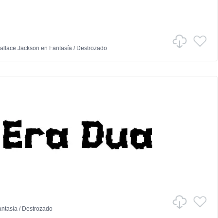
allace Jackson
en
Fantasía
/
Destrozado
antasía
/
Destrozado