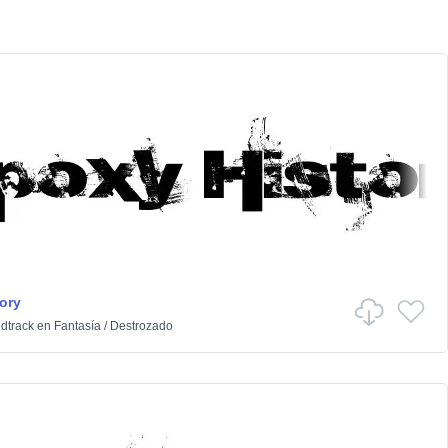
ory
dtrack
en
Fantasía
/
Destrozado