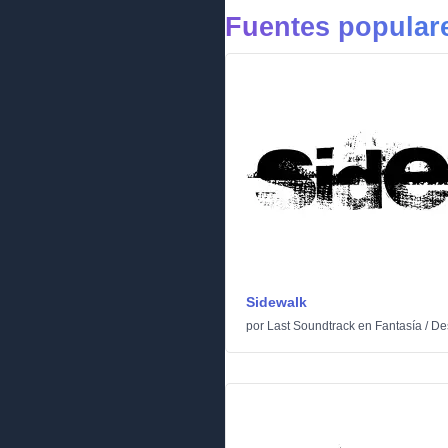
Fuentes populare
Sidewalk
por
Last Soundtrack
en
Fantasía
/
De