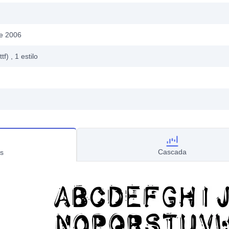
de 2006
ttf)
, 1
estilo
Cascada
s