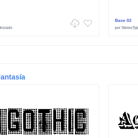
Base 02
trozado
por
StereoTy
antasía