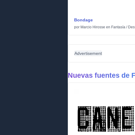
Bondage
por
Marcio Hirosse
en
Fantasía
/
Des
Advertisement
Nuevas fuentes de F