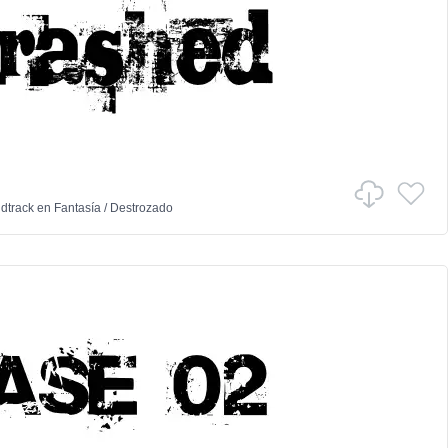
dtrack
en
Fantasía
/
Destrozado