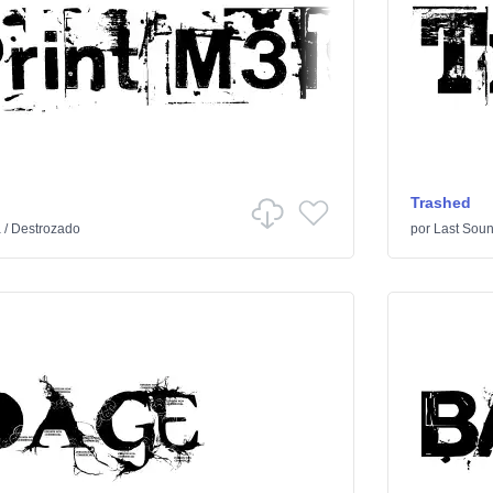
Trashed
a
/
Destrozado
por
Last Soun