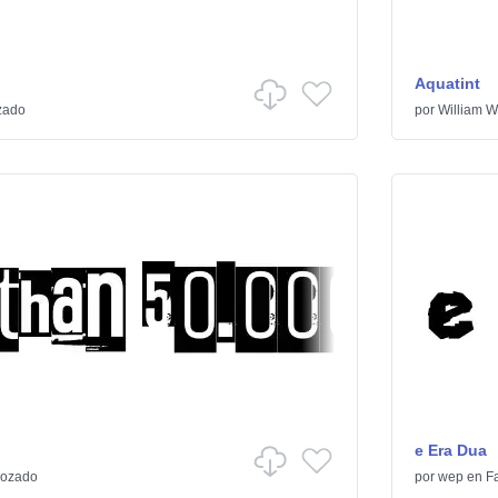
Aquatint
zado
por
William W
e Era Dua
rozado
por
wep
en
F