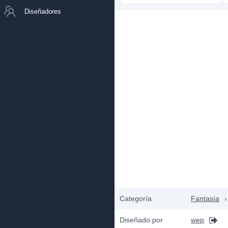
Diseñadores
Categoría
Fantasía
›
Diseñado por
wep