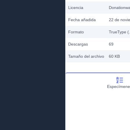
Licencia
Donationw
Fecha añadida
22 de novi
Formato
TrueType (.
Descargas
69
Tamaño del archivo
60 KB
Especímene