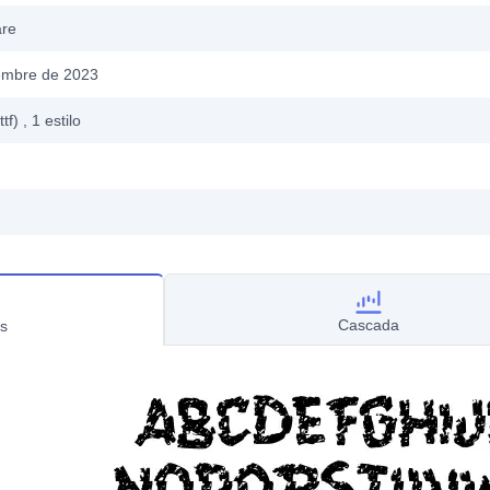
are
embre de 2023
ttf)
, 1
estilo
Cascada
s