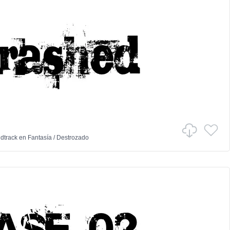
dtrack
en
Fantasía
/
Destrozado