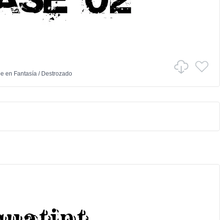
pe
en
Fantasía
/
Destrozado