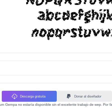
Descarga gratuita
Donar al diseñador
um Gempa no estaría disponible sin el excelente trabajo de wep. Por f