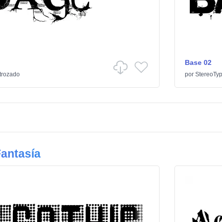
Base 02
trozado
por
StereoTy
antasía