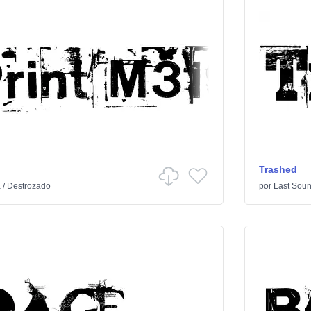
Trashed
a
/
Destrozado
por
Last Soun