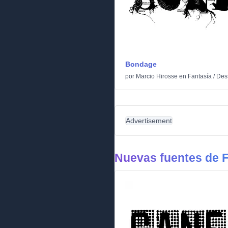
Bondage
por
Marcio Hirosse
en
Fantasía
/
Des
Advertisement
Nuevas fuentes de F