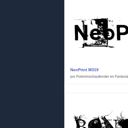
NeoPrint M319
por
Polenimschaufenster
en
Fantasí