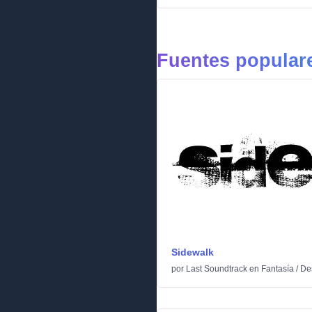
Fuentes populare
Sidewalk
por
Last Soundtrack
en
Fantasía
/
De