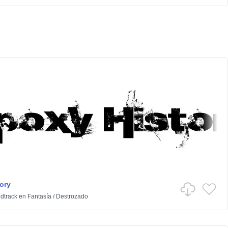
ory
dtrack
en
Fantasía
/
Destrozado