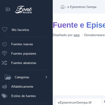
›
e Episentrum Gempa
Fuente e Epi
Mis favoritos
Diseñado por
wep
Donationware
Fuentes nuevas
Fuentes populares
Fuentes aleatorias
Categorias
Alfabéticamente
Estilos de fuentes
eEpisentrumGempa.ttf