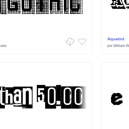
Aquatint
zado
por
William W