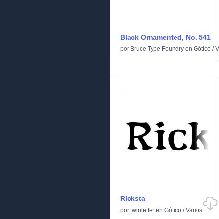
Black Ornamented, No. 541
por
Bruce Type Foundry
en
Gótico
/
V
Ricksta
por
twinletter
en
Gótico
/
Varios