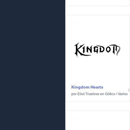
Kingdom Hearts
por
Eliot Truelove
en
Gótico
/
Varios