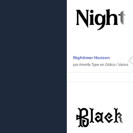
Nighttmer Horizon
por
Amorfa Type
en
Gótico
/
Varios