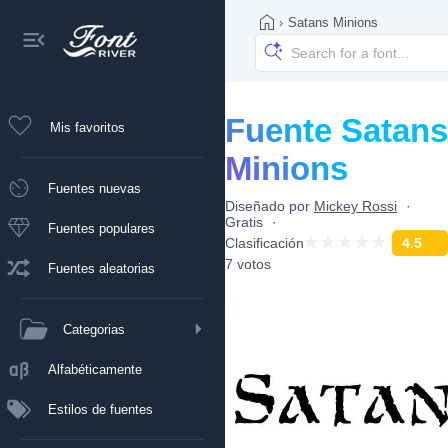
›
Satans Minions
Fuente Satans
Mis favoritos
Minions
Fuentes nuevas
Diseñado por
Mickey Rossi
Gratis
Fuentes populares
Clasificación
4.5
7 votos
Fuentes aleatorias
Categorias
Alfabéticamente
Estilos de fuentes