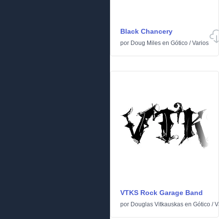
Black Chancery
por
Doug Miles
en
Gótico
/
Varios
VTKS Rock Garage Band
por
Douglas Vitkauskas
en
Gótico
/
V