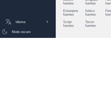
fuentes
fuentes
fue
Extranjera
Gótico
Fie
fuentes
fuentes
fue
Idioma
Script
Tecno
fuentes
fuentes
Modo oscuro