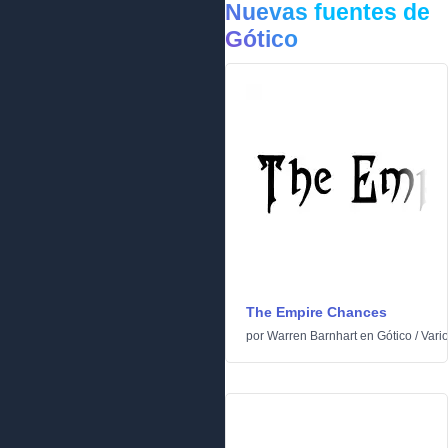
Nuevas fuentes de
Gótico
The Empire Chances
por
Warren Barnhart
en
Gótico
/
Vari