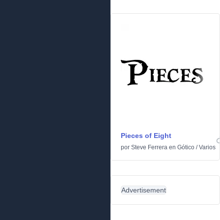
Pieces of Eight
por
Steve Ferrera
en
Gótico
/
Varios
Advertisement