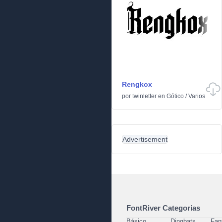
Rengkox
por
twinletter
en
Gótico
/
Varios
Advertisement
FontRiver Categorias
Básico
Dingbats
Fan