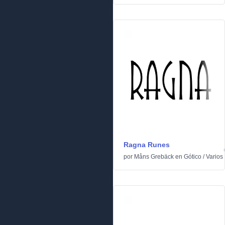
Ragna Runes
por
Måns Grebäck
en
Gótico
/
Varios