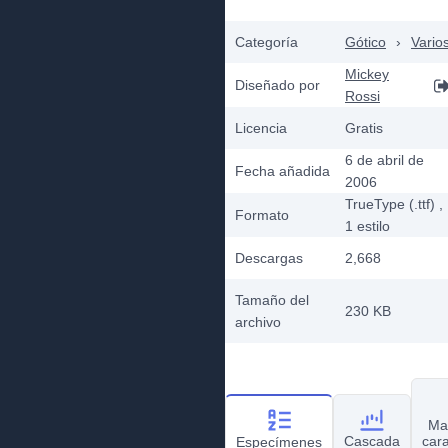
Categoría
Gótico
›
Vario
Mickey
Diseñado por
Rossi
Licencia
Gratis
6 de abril de
Fecha añadida
2006
TrueType (.ttf)
,
Formato
1
estilo
Descargas
2,668
Tamaño del
230 KB
archivo
Ma
Cascada
car
Especímenes