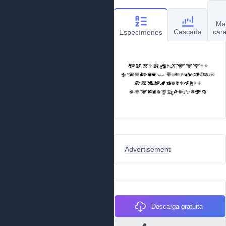
Ma
Cascada
car
Especímenes
Advertisement
Descarga gratuita