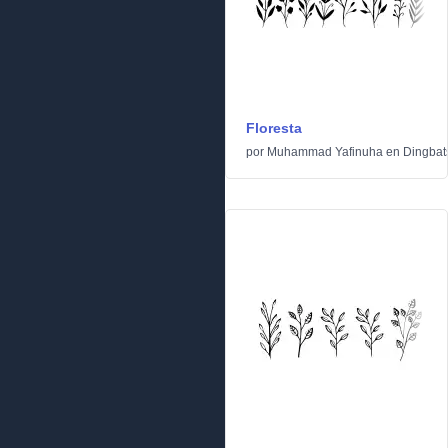
Floresta
por
Muhammad Yafinuha
en
Dingbat