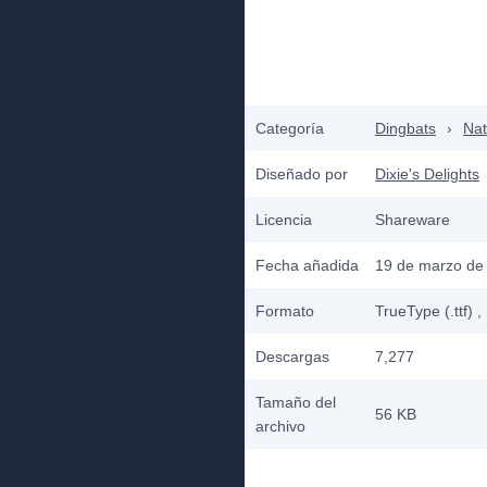
Categoría
Dingbats
›
Nat
Diseñado por
Dixie's Delights
Licencia
Shareware
Fecha añadida
19 de marzo de
Formato
TrueType (.ttf)
,
Descargas
7,277
Tamaño del
56 KB
archivo