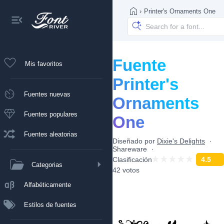
›
Printer's Ornaments One
Fuente
Mis favoritos
Printer's
Fuentes nuevas
Ornaments
Fuentes populares
One
Fuentes aleatorias
Diseñado por
Dixie's Delights
Shareware
Clasificación
4.5
Categorias
42 votos
Alfabéticamente
Estilos de fuentes