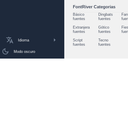
FontRiver Categorias
Básico
Dingbats
Fan
fuentes
fuentes
fue
Extranjera
Gótico
Fie
fuentes
fuentes
fue
Idioma
Script
Tecno
fuentes
fuentes
Modo oscuro