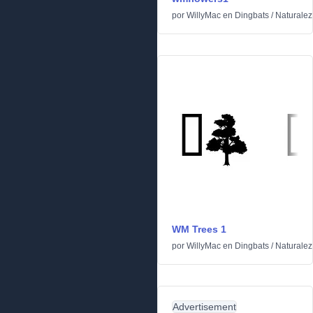
por
WillyMac
en
Dingbats
/
Naturalez
WM Trees 1
por
WillyMac
en
Dingbats
/
Naturalez
Advertisement