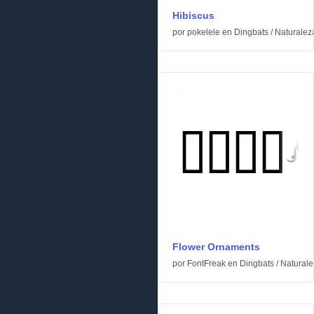
Hibiscus
por
pokelele
en
Dingbats
/
Naturalez
Flower Ornaments
por
FontFreak
en
Dingbats
/
Naturale