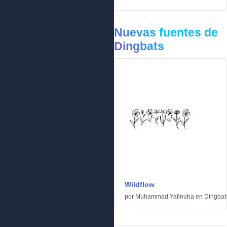
Nuevas fuentes de
Dingbats
Wildflow
por
Muhammad Yafinuha
en
Dingbat