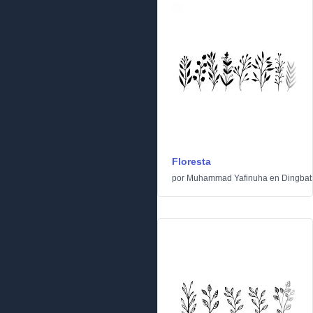
Floresta
por
Muhammad Yafinuha
en
Dingbat