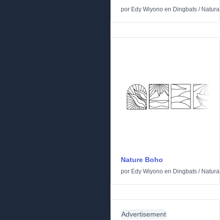
por
Edy Wiyono
en
Dingbats
/
Natura
Nature Boho
por
Edy Wiyono
en
Dingbats
/
Natura
Advertisement