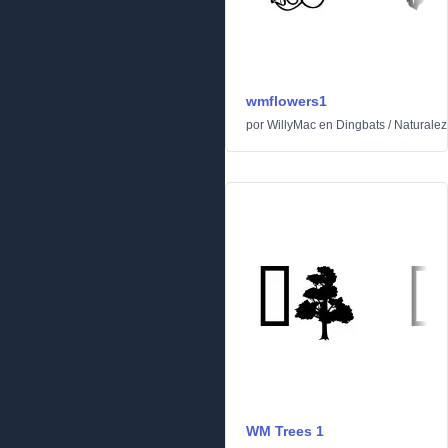
wmflowers1
por
WillyMac
en
Dingbats
/
Naturalez
WM Trees 1