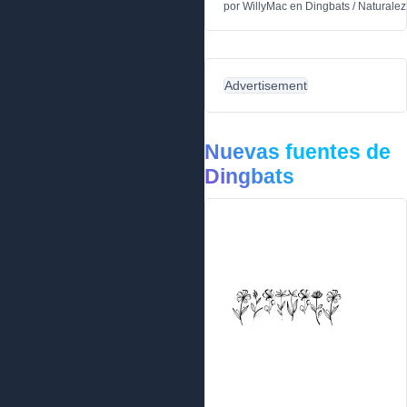
por
WillyMac
en
Dingbats
/
Naturalez
Advertisement
Nuevas fuentes de
Dingbats