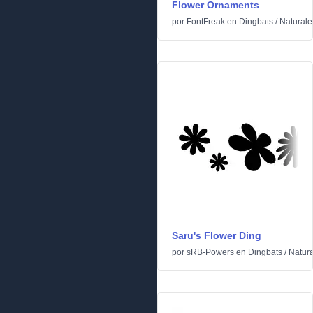
Flower Ornaments
por
FontFreak
en
Dingbats
/
Naturale
Saru's Flower Ding
por
sRB-Powers
en
Dingbats
/
Natur