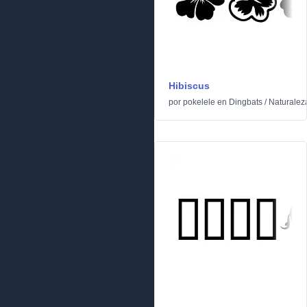
Hibiscus
por
pokelele
en
Dingbats
/
Naturalez