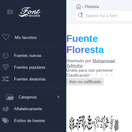
›
Floresta
Fuente
Mis favoritos
Floresta
Fuentes nuevas
Diseñado por
Muhammad
Yafinuha
Fuentes populares
Gratis para uso personal
Clasificación
Fuentes aleatorias
Aún no calificado
Categorias
Alfabéticamente
Estilos de fuentes