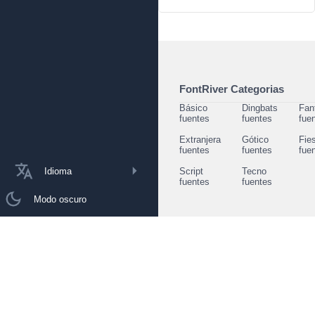
FontRiver Categorias
Básico
Dingbats
Fan
fuentes
fuentes
fue
Extranjera
Gótico
Fie
fuentes
fuentes
fue
Idioma
Script
Tecno
fuentes
fuentes
Modo oscuro