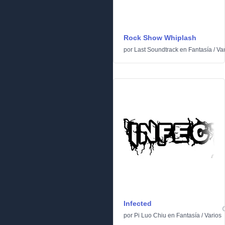
Rock Show Whiplash
por
Last Soundtrack
en
Fantasía
/
Var
Infected
por
Pi Luo Chiu
en
Fantasía
/
Varios