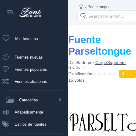
›
Parseltongue
Fuente
Mis favoritos
Parseltongue
Fuentes nuevas
Diseñado por
CarpeSaponem
Gratis
Fuentes populares
Clasificación
4
15 votos
Fuentes aleatorias
Categorias
Alfabéticamente
Estilos de fuentes