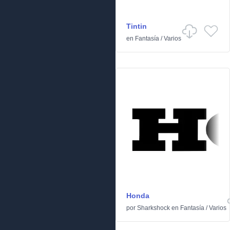
Tintin
en
Fantasía
/
Varios
Honda
por
Sharkshock
en
Fantasía
/
Varios