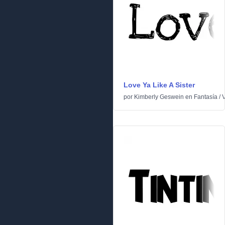
Love Ya Like A Sister
por
Kimberly Geswein
en
Fantasía
/
V