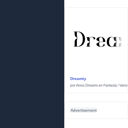
Dreamty
por
Aivos Dreams
en
Fantasía
/
Vario
Advertisement