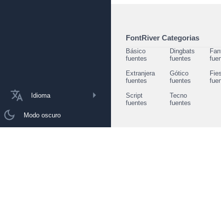
FontRiver Categorias
Básico
Dingbats
Fan
fuentes
fuentes
fue
Extranjera
Gótico
Fie
fuentes
fuentes
fue
Idioma
Script
Tecno
fuentes
fuentes
Modo oscuro