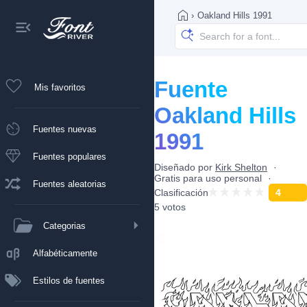
›
Oakland Hills 1991
Fuente
Mis favoritos
Oakland Hills
Fuentes nuevas
1991
Fuentes populares
Diseñado por
Kirk Shelton
Gratis para uso personal
Fuentes aleatorias
Clasificación
4
5 votos
Categorias
Alfabéticamente
Estilos de fuentes