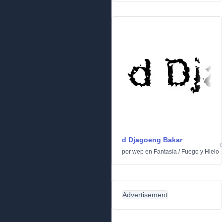
d Djagoeng Bakar
por
wep
en
Fantasía
/
Fuego y Hielo
Advertisement