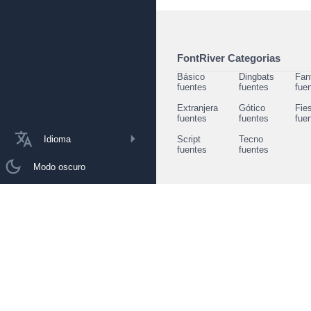
FontRiver Categorias
Básico
Dingbats
Fan
fuentes
fuentes
fue
Extranjera
Gótico
Fie
fuentes
fuentes
fue
Idioma
Script
Tecno
fuentes
fuentes
Modo oscuro