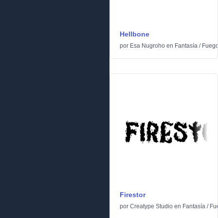
Hellbone
por
Esa Nugroho
en
Fantasía
/
Fuego
Firestor
por
Creatype Studio
en
Fantasía
/
Fu