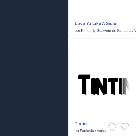
Love Ya Like A Sister
por
Kimberly Geswein
en
Fantasía
/
V
Tintin
en
Fantasía
/
Varios