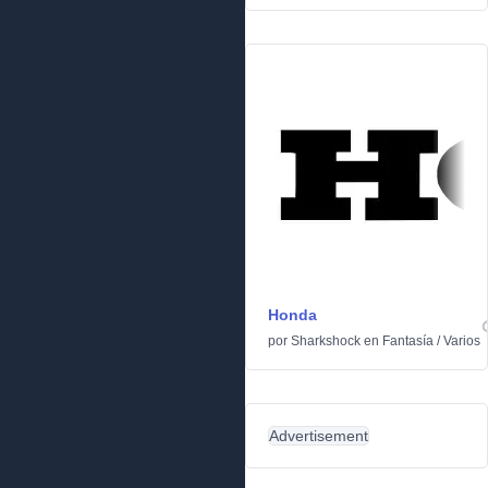
Honda
por
Sharkshock
en
Fantasía
/
Varios
Advertisement