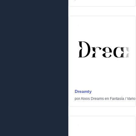
Dreamty
por
Aivos Dreams
en
Fantasía
/
Vario