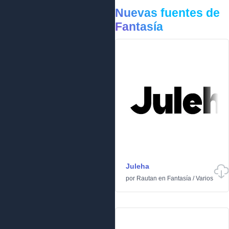
Nuevas fuentes de
Fantasía
Juleha
por
Rautan
en
Fantasía
/
Varios