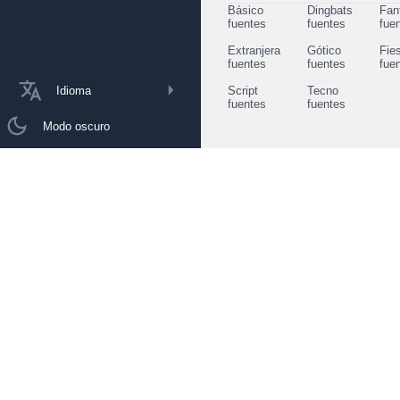
Básico
Dingbats
Fan
fuentes
fuentes
fue
Extranjera
Gótico
Fie
fuentes
fuentes
fue
Idioma
Script
Tecno
fuentes
fuentes
Modo oscuro