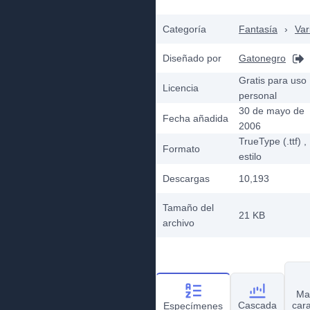
Categoría
Fantasía
›
Var
Diseñado por
Gatonegro
Gratis para uso
Licencia
personal
30 de mayo de
Fecha añadida
2006
TrueType (.ttf)
,
Formato
estilo
Descargas
10,193
Tamaño del
21 KB
archivo
Ma
Cascada
car
Especímenes