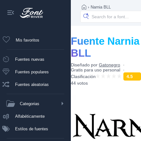
›
Narnia BLL
Fuente Narnia
Mis favoritos
BLL
Fuentes nuevas
Diseñado por
Gatonegro
Gratis para uso personal
Fuentes populares
Clasificación
4.5
44 votos
Fuentes aleatorias
Categorias
Alfabéticamente
Estilos de fuentes