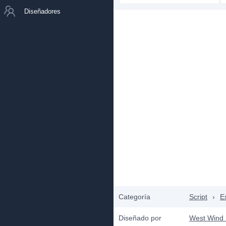
Diseñadores
Categoría
Script
›
E
Diseñado por
West Wind 