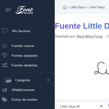
›
Little Days + Little Daisy
Fuente Little 
Mis favoritos
Diseñado por
West Wind Fonts
G
Fuentes nuevas
Fuentes populares
Fuentes aleatorias
Categorias
Alfabéticamente
Estilos de fuentes
Little days.ttf