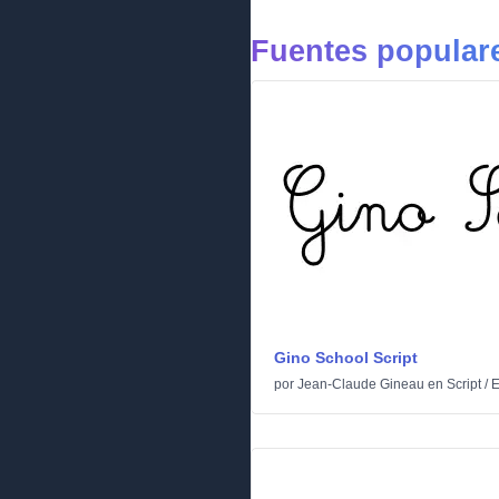
Fuentes populare
Gino School Script
por
Jean-Claude Gineau
en
Script
/
E