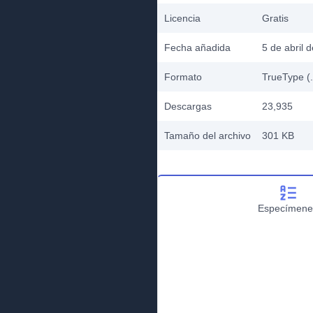
Licencia
Gratis
Fecha añadida
5 de abril 
Formato
TrueType (.
Descargas
23,935
Tamaño del archivo
301 KB
Especímene