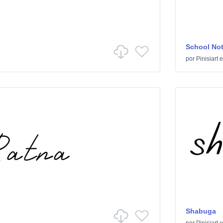
School No
por
Pinisiart
e
Shabuga