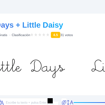
Days + Little Daisy
ratis
Clasificación
4.5
31 votos