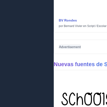
BV Rondes
por
Bernard Vivier
en
Script
/
Escolar
Advertisement
Nuevas fuentes de S