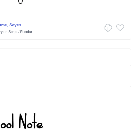
ume, Seyes
ry
en
Script
/
Escolar