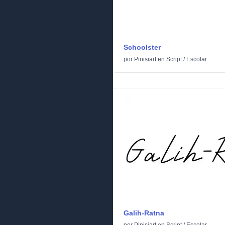
Schoolster
por
Pinisiart
en
Script
/
Escolar
Galih-Ratna