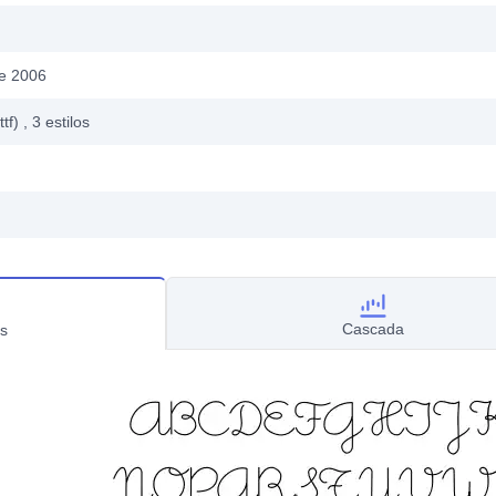
de 2006
ttf)
, 3
estilos
Cascada
s