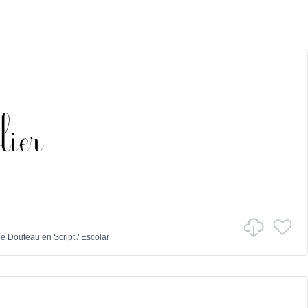
ie Douteau
en
Script
/
Escolar