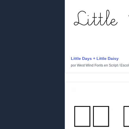
Little Days + Little Daisy
por
West Wind Fonts
en
Script
/
Escol