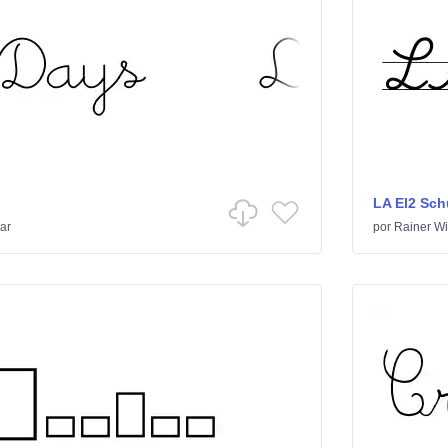
LA El2 Sch
ar
por
Rainer Wi