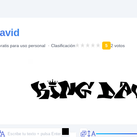
avid
ratis para uso personal
Clasificación
5
2 votos