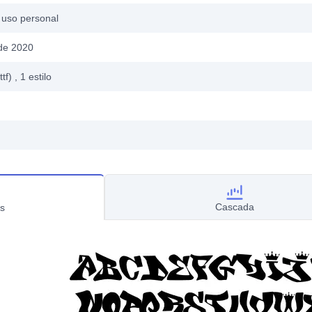
 uso personal
 de 2020
ttf)
, 1
estilo
Cascada
s