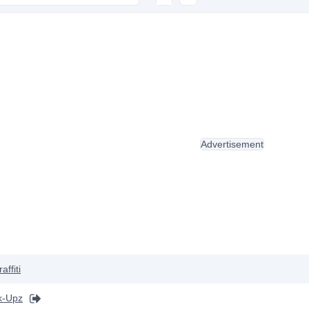
Advertisement
affiti
k-Upz