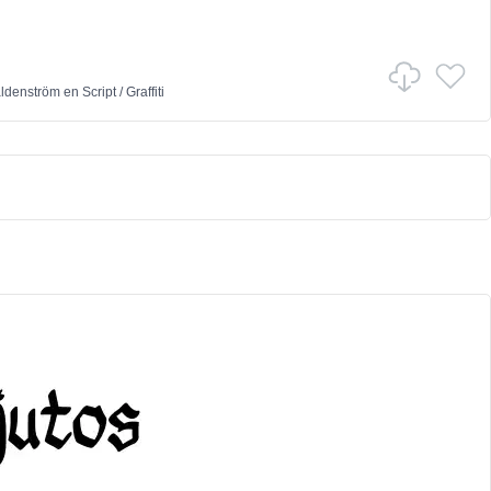
ldenström
en
Script
/
Graffiti