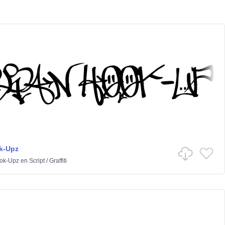
k-Upz
ok-Upz
en
Script
/
Graffiti