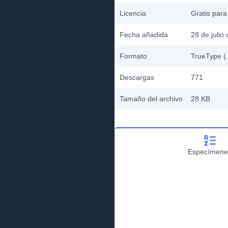
Licencia
Gratis para
Fecha añadida
28 de julio
Formato
TrueType (.
Descargas
771
Tamaño del archivo
28 KB
Especímene