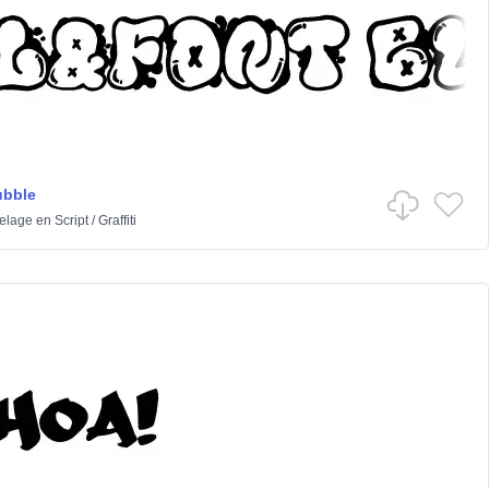
ubble
elage
en
Script
/
Graffiti