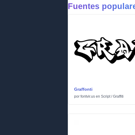
Fuentes populare
Graffonti
por
fontvir.us
en
Script
/
Graffiti