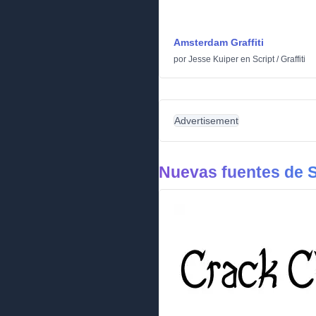
Amsterdam Graffiti
por
Jesse Kuiper
en
Script
/
Graffiti
Advertisement
Nuevas fuentes de S