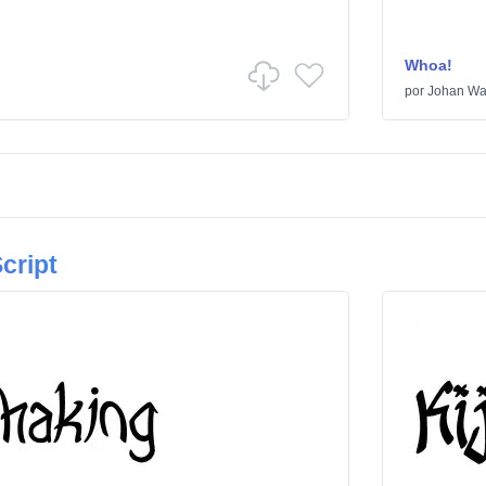
Whoa!
por
Johan Wa
cript