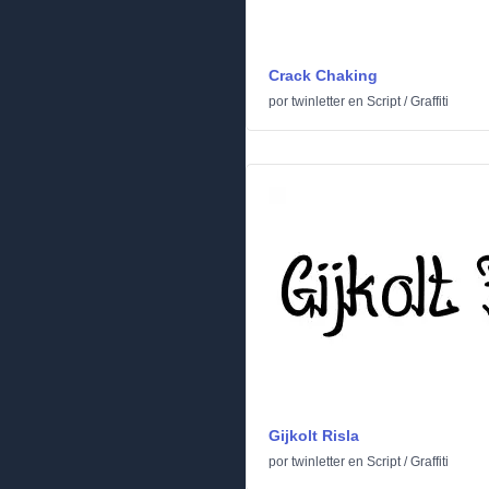
Crack Chaking
por
twinletter
en
Script
/
Graffiti
Gijkolt Risla
por
twinletter
en
Script
/
Graffiti