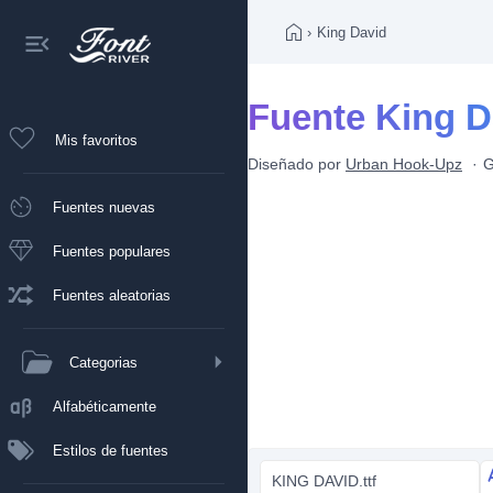
›
King David
Fuente King D
Mis favoritos
Diseñado por
Urban Hook-Upz
G
Fuentes nuevas
Fuentes populares
Fuentes aleatorias
Categorias
Alfabéticamente
Estilos de fuentes
KING DAVID.ttf