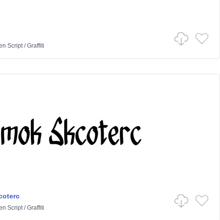
en
Script
/
Graffiti
coterc
en
Script
/
Graffiti