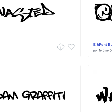
El&Font B
por
Jérôme D