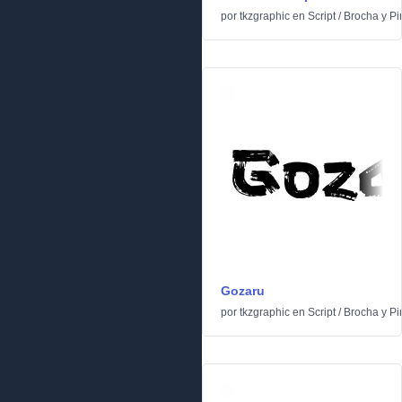
por
tkzgraphic
en
Script
/
Brocha y Pi
Gozaru
por
tkzgraphic
en
Script
/
Brocha y Pi