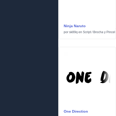
Ninja Naruto
por
sk89q
en
Script
/
Brocha y Pincel
One Direction