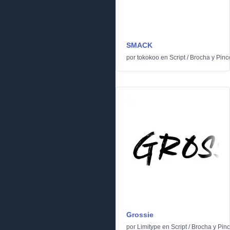
SMACK
por
tokokoo
en
Script
/
Brocha y Pinc
Grossie
por
Limitype
en
Script
/
Brocha y Pinc