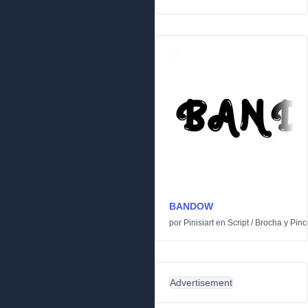
BANDOW
por
Pinisiart
en
Script
/
Brocha y Pinc
Advertisement