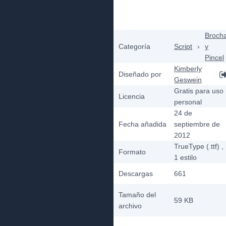
Broch
Categoría
Script
›
y
Pincel
Kimberly
Diseñado por
Geswein
Gratis para uso
Licencia
personal
24 de
Fecha añadida
septiembre de
2012
TrueType (.ttf)
,
Formato
1
estilo
Descargas
661
Tamaño del
59 KB
archivo