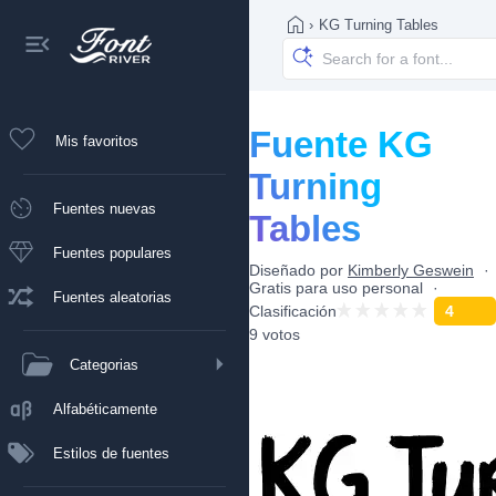
›
KG Turning Tables
Fuente KG
Mis favoritos
Turning
Fuentes nuevas
Tables
Fuentes populares
Diseñado por
Kimberly Geswein
Gratis para uso personal
Fuentes aleatorias
Clasificación
4
9 votos
Categorias
Alfabéticamente
Estilos de fuentes