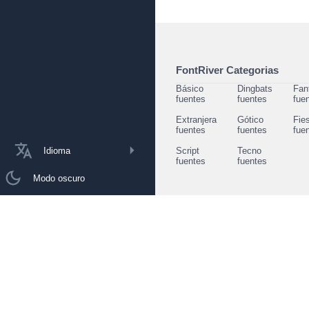
FontRiver Categorias
Básico
Dingbats
Fan
fuentes
fuentes
fue
Extranjera
Gótico
Fie
fuentes
fuentes
fue
Idioma
Script
Tecno
fuentes
fuentes
Modo oscuro