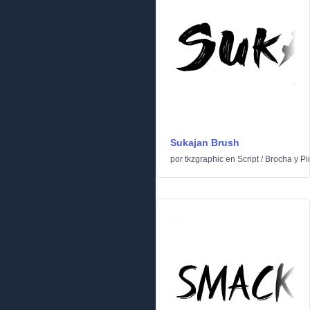
Sukajan Brush
por
tkzgraphic
en
Script
/
Brocha y Pi