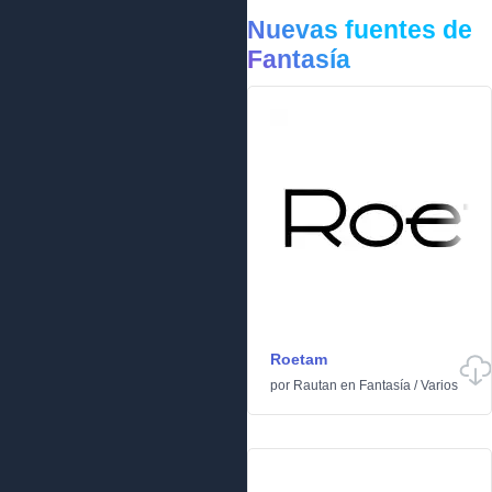
Nuevas fuentes de
Fantasía
Roetam
por
Rautan
en
Fantasía
/
Varios