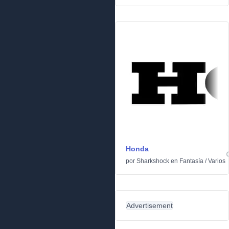
Honda
por
Sharkshock
en
Fantasía
/
Varios
Advertisement