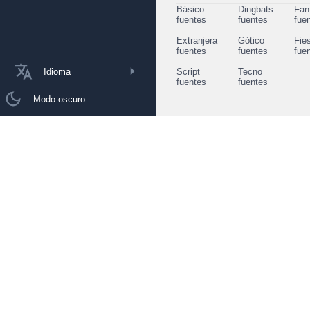
Básico
Dingbats
Fan
fuentes
fuentes
fue
Extranjera
Gótico
Fie
fuentes
fuentes
fue
Idioma
Script
Tecno
fuentes
fuentes
Modo oscuro