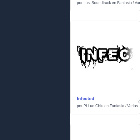
por
Last Soundtrack
en
Fantasía
/
Var
Infected
por
Pi Luo Chiu
en
Fantasía
/
Varios