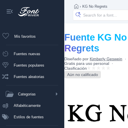
›
KG No Regrets
Fuente KG No
Mis favoritos
Regrets
Fuentes nuevas
Diseñado por
Kimberly Geswein
Gratis para uso personal
Fuentes populares
Clasificación
Aún no calificado
Fuentes aleatorias
Categorias
Alfabéticamente
Estilos de fuentes