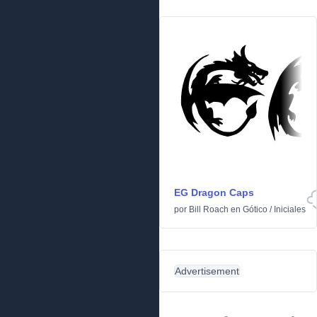
EG Dragon Caps
por
Bill Roach
en
Gótico
/
Iniciales
Advertisement