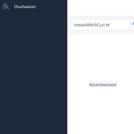
Diseñadores
InitialsWithACurl.ttf
Advertisement