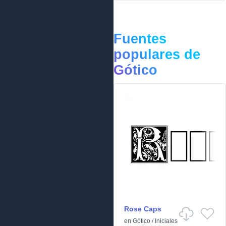
Fuentes
populares de
Gótico
Rose Caps
en
Gótico
/
Iniciales