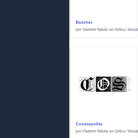
Butcher
por
Vladimir Nikolic
en
Gótico
/
Inicia
Cosmopolite
por
Vladimir Nikolic
en
Gótico
/
Inicia