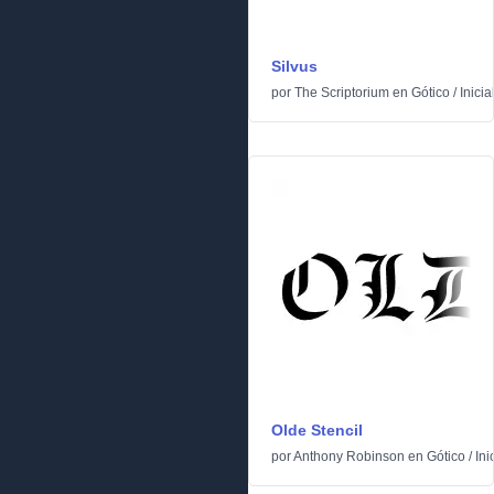
Silvus
por
The Scriptorium
en
Gótico
/
Inicia
Olde Stencil
por
Anthony Robinson
en
Gótico
/
Ini