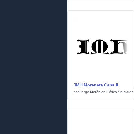
JMH Moreneta Caps II
por
Jorge Morón
en
Gótico
/
Iniciales