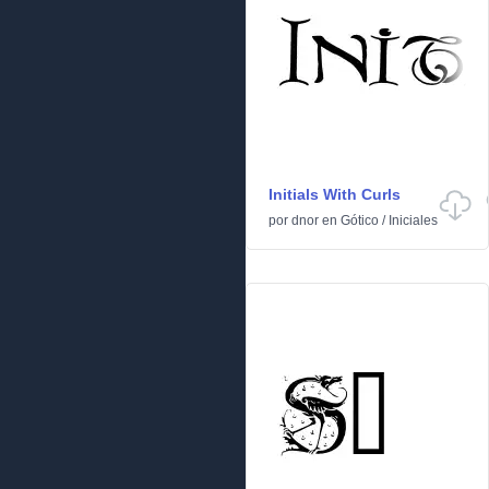
Initials With Curls
por
dnor
en
Gótico
/
Iniciales