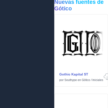
Nuevas fuentes de
Gótico
Gothic Kapital ST
por
Southype
en
Gótico
/
Iniciales