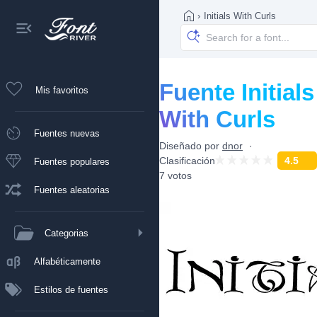
›
Initials With Curls
Fuente Initials
Mis favoritos
With Curls
Fuentes nuevas
Diseñado por
dnor
Clasificación
4.5
Fuentes populares
7 votos
Fuentes aleatorias
Categorias
Alfabéticamente
Estilos de fuentes