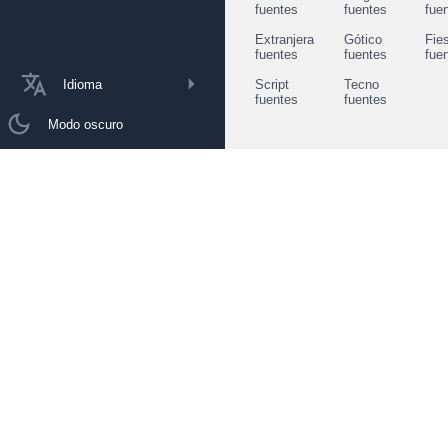
fuentes
fuentes
fue
Extranjera
Gótico
Fie
fuentes
fuentes
fue
Idioma
Script
Tecno
fuentes
fuentes
Modo oscuro