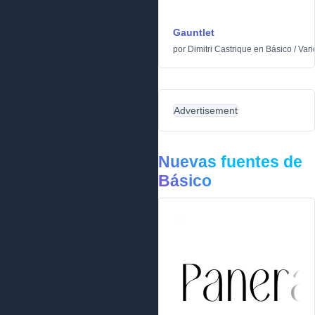
Gauntlet
por
Dimitri Castrique
en
Básico
/
Vari
Advertisement
Nuevas fuentes de
Básico