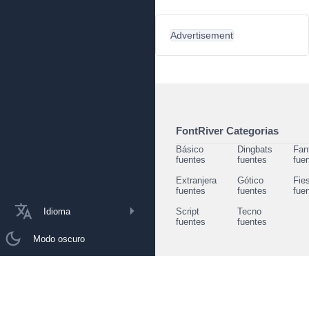
Advertisement
FontRiver Categorias
Básico
Dingbats
Fan
fuentes
fuentes
fue
Extranjera
Gótico
Fie
fuentes
fuentes
fue
Idioma
Script
Tecno
fuentes
fuentes
Modo oscuro