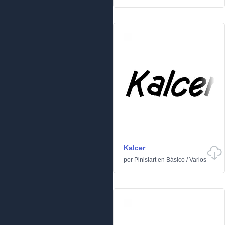
Kalcer
por
Pinisiart
en
Básico
/
Varios