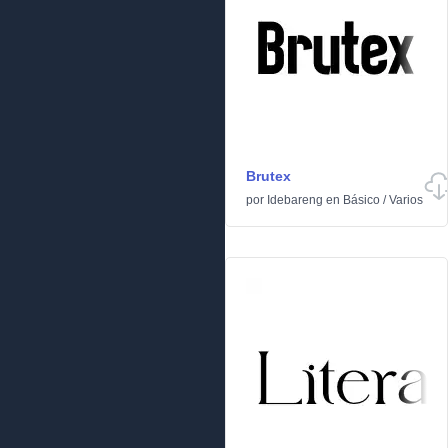
Brutex
por
Idebareng
en
Básico
/
Varios