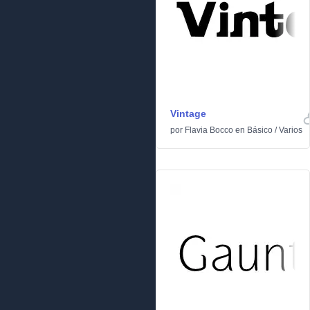
Vintage
por
Flavia Bocco
en
Básico
/
Varios