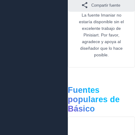
Compartir fuente
La fuente Imaniar no
estaría disponible sin el
excelente trabajo de
Pinisiart. Por favor,
agradece y apoya al
diseñador que lo hace
posible.
Fuentes
populares de
Básico