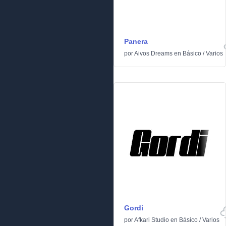
Panera
por
Aivos Dreams
en
Básico
/
Varios
Gordi
por
Afkari Studio
en
Básico
/
Varios