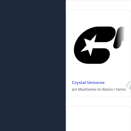
Crystal Universe
por
MaxiGamer
en
Básico
/
Varios