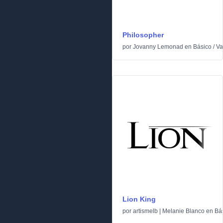
Philosopher
por
Jovanny Lemonad
en
Básico
/
Va
Lion King
por
artismelb | Melanie Blanco
en
Bá