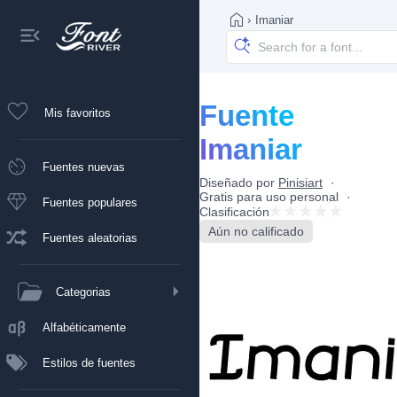
›
Imaniar
Fuente
Mis favoritos
Imaniar
Fuentes nuevas
Diseñado por
Pinisiart
Gratis para uso personal
Fuentes populares
Clasificación
Aún no calificado
Fuentes aleatorias
Categorias
Alfabéticamente
Estilos de fuentes