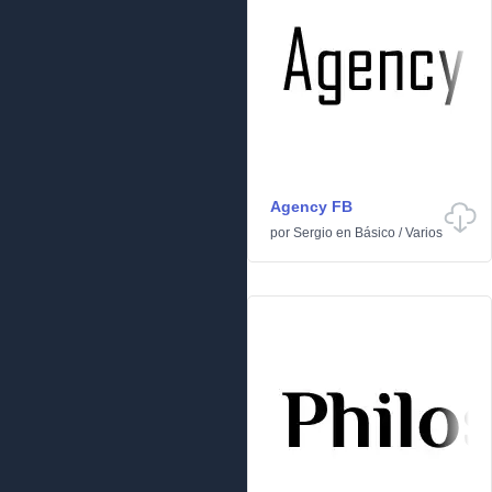
Agency FB
por
Sergio
en
Básico
/
Varios