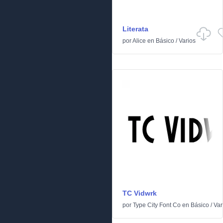
Literata
por
Alice
en
Básico
/
Varios
TC Vidwrk
por
Type City Font Co
en
Básico
/
Var